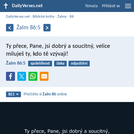
DailyVerses.net
Témata
Přihlásit se
DailyVerses.net
›
Biblické knihy
›
Žalmy
›
86
Žalm 86:5
Ty přece, Pane, jsi dobrý a soucitný,
velice
miluješ ty, kdo tě vzývají!
Žalm 86:5
spolehlivost
láska
odpuštění
Přečtěte si
Žalm 86
online
B21