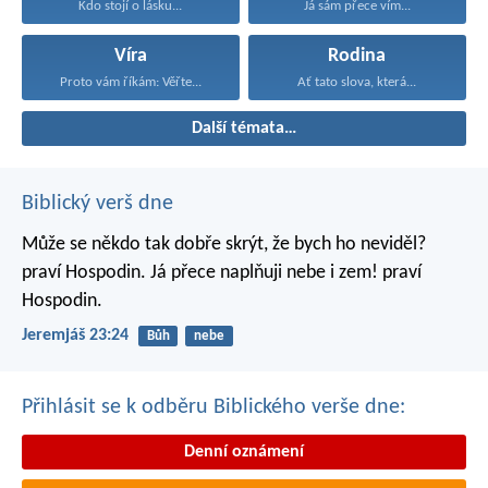
Kdo stojí o lásku...
Já sám přece vím...
Víra
Rodina
Proto vám říkám: Věřte...
Ať tato slova, která...
Další témata…
Biblický verš dne
Může se někdo tak dobře skrýt,
že bych ho neviděl?
praví Hospodin.
Já přece naplňuji nebe i zem!
praví
Hospodin.
Jeremjáš 23:24
Bůh
nebe
Přihlásit se k odběru Biblického verše dne:
Denní oznámení