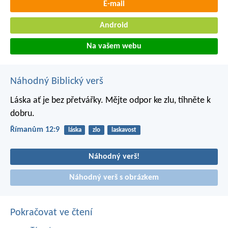
E-mail
Android
Na vašem webu
Náhodný Biblický verš
Láska ať je bez přetvářky. Mějte odpor ke zlu, tíhněte k
dobru.
Římanům 12:9
láska
zlo
laskavost
Náhodný verš!
Náhodný verš s obrázkem
Pokračovat ve čtení