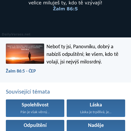
Neboť ty jsi, Panovníku, dobrý a
nabízíš odpuštění;
ke všem, kdo tě
volají, jsi nejvýš milosrdný.
Žalm 86:5 - ČEP
Související témata
Spolehlivost
Láska
Pán je však věrný...
Láska je trpělivá, je...
Odpuštění
Naděje