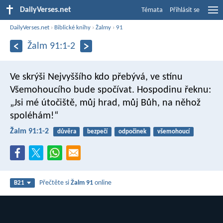
DailyVerses.net
Témata
Přihlásit se
DailyVerses.net
›
Biblické knihy
›
Žalmy
›
91
Žalm 91:1-2
Ve skrýši Nejvyššího kdo přebývá,
ve stínu
Všemohoucího bude spočívat.
Hospodinu řeknu:
„Jsi mé útočiště, můj hrad,
můj Bůh, na něhož
spoléhám!“
Žalm 91:1-2
důvěra
bezpečí
odpočinek
všemohoucí
Přečtěte si
Žalm 91
online
B21