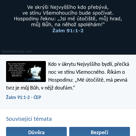
Kdo v úkrytu Nejvyššího bydlí,
přečká
noc ve stínu Všemocného.
Říkám o
Hospodinu:
„Mé útočiště, má pevná
tvrz
je můj Bůh, v nějž doufám.“
Žalm 91:1-2 - ČEP
Související témata
Důvěra
Bezpečí