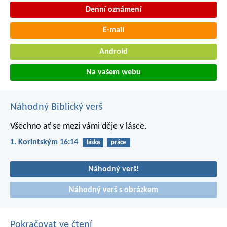
Denní oznámení
E-mail
Android
Na vašem webu
Náhodný Biblický verš
Všechno ať se mezi vámi děje v lásce.
1. Korintským 16:14
láska
práce
Náhodný verš!
Náhodný verš s obrázkem
Pokračovat ve čtení