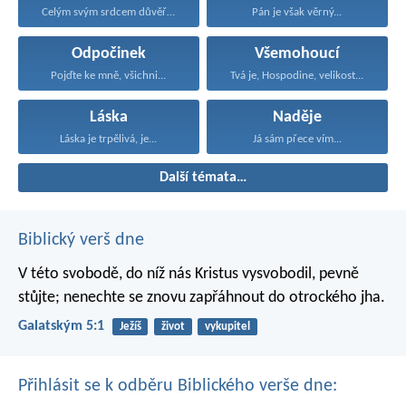
Celým svým srdcem důvěřuj...
Pán je však věrný...
Odpočinek
Všemohoucí
Pojďte ke mně, všichni...
Tvá je, Hospodine, velikost...
Láska
Naděje
Láska je trpělivá, je...
Já sám přece vím...
Další témata…
Biblický verš dne
V této svobodě, do níž nás Kristus vysvobodil, pevně
stůjte; nenechte se znovu zapřáhnout do otrockého jha.
Galatským 5:1
Ježíš
život
vykupitel
Přihlásit se k odběru Biblického verše dne: