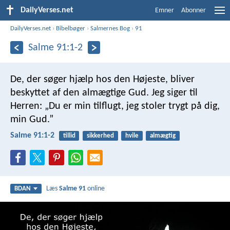
DailyVerses.net
Emner
Abonner
DailyVerses.net
›
Bibelbøger
›
Salmernes Bog
›
91
Salme 91:1-2
De, der søger hjælp hos den Højeste,
bliver
beskyttet af den almægtige Gud.
Jeg siger til
Herren: „Du er min tilflugt,
jeg stoler trygt på dig,
min Gud.”
Salme 91:1-2
tillid
sikkerhed
hvile
almægtig
Læs
Salme 91
online
BDAN