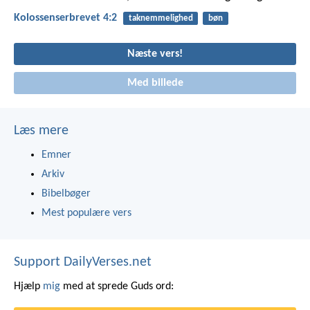
Kolossenserbrevet 4:2
taknemmelighed
bøn
Næste vers!
Med billede
Læs mere
Emner
Arkiv
Bibelbøger
Mest populære vers
Support DailyVerses.net
Hjælp
mig
med at sprede Guds ord: