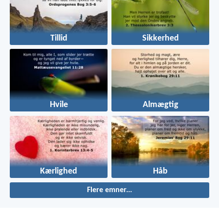
Tillid
Sikkerhed
Hvile
Almægtig
Kærlighed
Håb
Flere emner...