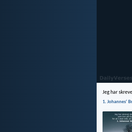
Jeg har skrevet
1. Johannesʼ B