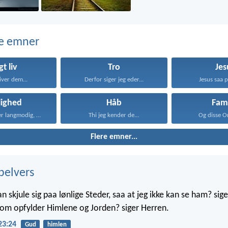
e emner
gt liv
Tro
Jes
iver dem...
Derfor siger jeg eder...
Jesus saa p
lighed
Håb
Fami
Kærligheden er langmodig, er...
Thi jeg kender de...
Og disse Or
Flere emner...
belvers
skjule sig paa lønlige Steder, saa at jeg ikke kan se ham? sige
 som opfylder Himlene og Jorden? siger Herren.
23:24
Gud
himlen