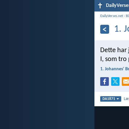
DailyVerse
DailyVerses.net
›
B
1. 
Dette har j
I, som tr
1. Johannesʼ B
Læ
DA1871