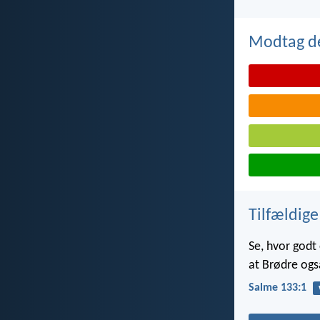
Modtag de
Tilfældige
Se, hvor godt o
at Brødre og
Salme 133:1