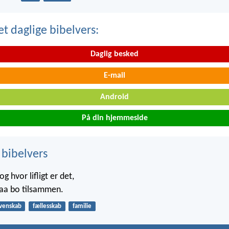
t daglige bibelvers:
Daglig besked
E-mail
Android
På din hjemmeside
 bibelvers
g hvor lifligt er det,
saa bo tilsammen.
venskab
fællesskab
familie