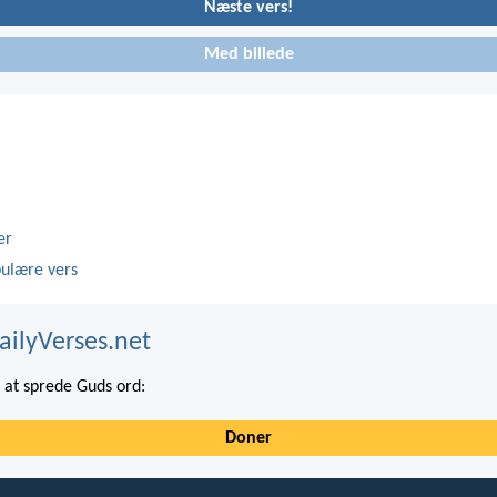
Næste vers!
Med billede
er
ulære vers
ailyVerses.net
at sprede Guds ord:
Doner