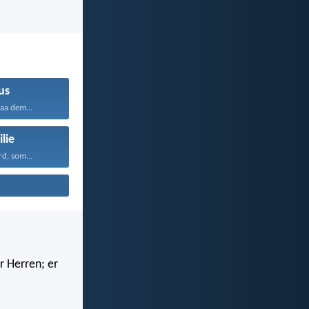
us
aa dem...
lie
d, som...
r Herren; er