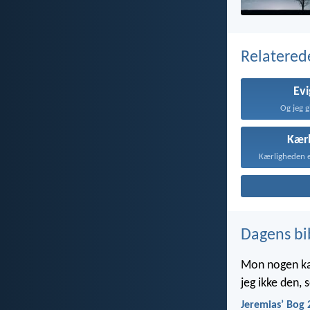
Relatered
Evi
Og jeg g
Kær
Dagens bi
Mon nogen kan 
jeg ikke den,
Jeremiasʼ Bog 