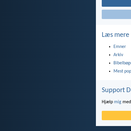
Læs mere
Emner
Arkiv
Bibelbøg
Mest pop
Support D
Hjælp
mig
med 