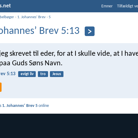
s.net
Emner
Tilfældigt v
ibelbøger
›
1. Johannesʼ Brev
›
5
Johannesʼ Brev 5:13
eg skrevet til eder, for at I skulle vide, at I have
o paa Guds Søns Navn.
rev 5:13
evigt liv
tro
Jesus
s
1. Johannesʼ Brev 5
online