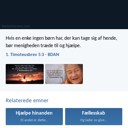
Hvis en enke ingen børn har, der kan tage sig af hende,
bør menigheden træde til og hjælpe.
1. Timoteusbrev 5:3 - BDAN
Relaterede emner
Hjælpe hinanden
Fællesskab
Et andet er dette...
Og lader os give...