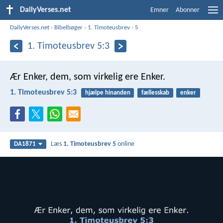
DailyVerses.net
Emner
Abonner
DailyVerses.net
›
Bibelbøger
›
1. Timoteusbrev
›
5
1. Timoteusbrev 5:3
Ær Enker, dem, som virkelig ere Enker.
1. Timoteusbrev 5:3
hjælpe hinanden
fællesskab
enker
Læs
1. Timoteusbrev 5
online
DA1871