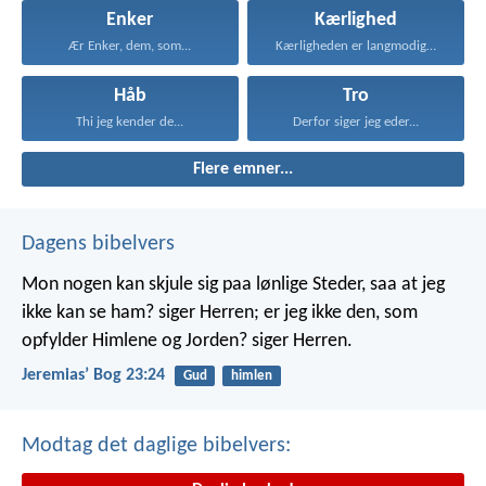
Enker
Kærlighed
Ær Enker, dem, som...
Kærligheden er langmodig, er...
Håb
Tro
Thi jeg kender de...
Derfor siger jeg eder...
Flere emner...
Dagens bibelvers
Mon nogen kan skjule sig paa lønlige Steder, saa at jeg
ikke kan se ham? siger Herren; er jeg ikke den, som
opfylder Himlene og Jorden? siger Herren.
Jeremiasʼ Bog 23:24
Gud
himlen
Modtag det daglige bibelvers: