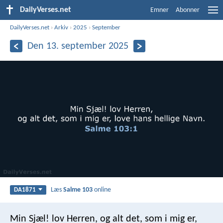
DailyVerses.net
Emner
Abonner
DailyVerses.net
›
Arkiv
›
2025
›
September
Den 13. september 2025
Læs
Salme 103
online
DA1871
Min Sjæl! lov Herren,
og alt det, som i mig er,