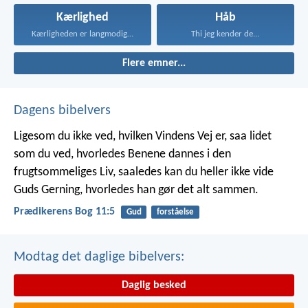
Kærlighed
Håb
Kærligheden er langmodig, er...
Thi jeg kender de...
Flere emner...
Dagens bibelvers
Ligesom du ikke ved, hvilken Vindens Vej er, saa lidet
som du ved, hvorledes Benene dannes i den
frugtsommeliges Liv, saaledes kan du heller ikke vide
Guds Gerning, hvorledes han gør det alt sammen.
Prædikerens Bog 11:5
Gud
forståelse
Modtag det daglige bibelvers:
Daglig besked