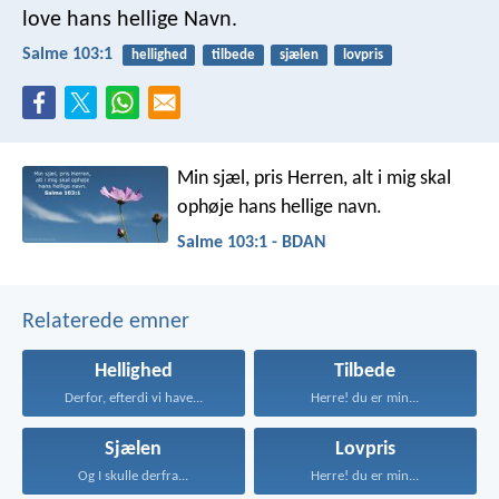
love hans hellige Navn.
Salme 103:1
hellighed
tilbede
sjælen
lovpris
Min sjæl, pris Herren,
alt i mig skal
ophøje hans hellige navn.
Salme 103:1 - BDAN
Relaterede emner
Hellighed
Tilbede
Derfor, efterdi vi have...
Herre! du er min...
Sjælen
Lovpris
Og I skulle derfra...
Herre! du er min...