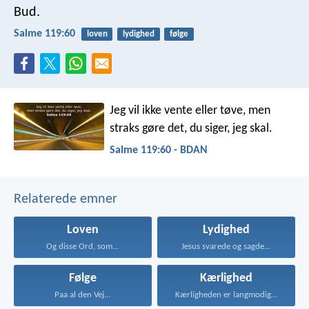
Bud.
Salme 119:60
loven
lydighed
følge
Jeg vil ikke vente eller tøve,
men
straks gøre det, du siger, jeg skal.
Salme 119:60 - BDAN
Relaterede emner
Loven
Lydighed
Og disse Ord, som...
Jesus svarede og sagde...
Følge
Kærlighed
Paa al den Vej...
Kærligheden er langmodig, er...