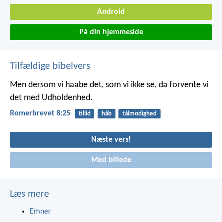
Android
På din hjemmeside
Tilfældige bibelvers
Men dersom vi haabe det, som vi ikke se, da forvente vi
det med Udholdenhed.
Romerbrevet 8:25
tillid
håb
tålmodighed
Næste vers!
Med billede
Læs mere
Emner