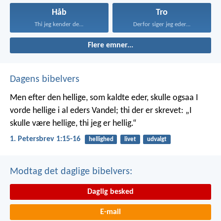
Håb
Tro
Thi jeg kender de...
Derfor siger jeg eder...
Flere emner...
Dagens bibelvers
Men efter den hellige, som kaldte eder, skulle ogsaa I
vorde hellige i al eders Vandel; thi der er skrevet: „I
skulle være hellige, thi jeg er hellig.“
1. Petersbrev 1:15-16
hellighed
livet
udvalgt
Modtag det daglige bibelvers:
Daglig besked
E-mail