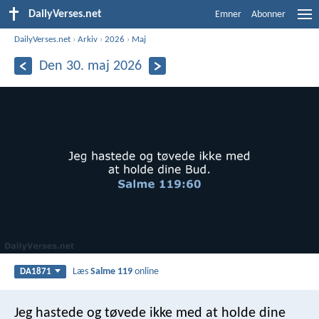
DailyVerses.net
Emner
Abonner
DailyVerses.net
›
Arkiv
›
2026
›
Maj
Den 30. maj 2026
Læs
Salme 119
online
DA1871
Jeg hastede og tøvede ikke med
at holde dine