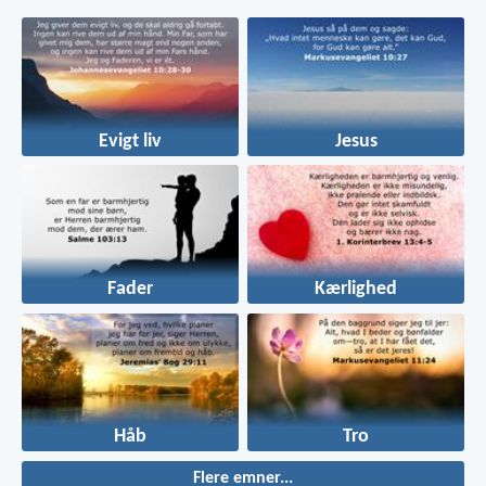
Evigt liv
Jesus
Fader
Kærlighed
Håb
Tro
Flere emner...