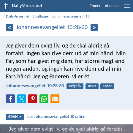
DailyVerses.net
Emner
Abonner
DailyVerses.net
›
Bibelbøger
›
Johannesevangeliet
›
10
Johannesevangeliet 10:28-30
Jeg giver dem evigt liv, og de skal aldrig gå
fortabt. Ingen kan rive dem ud af min hånd. Min
Far, som har givet mig dem, har større magt end
nogen anden, og ingen kan rive dem ud af min
Fars hånd. Jeg og Faderen, vi er ét.
Johannesevangeliet 10:28-30
evigt liv
Jesus
Fader
Læs
Johannesevangeliet 10
online
BDAN