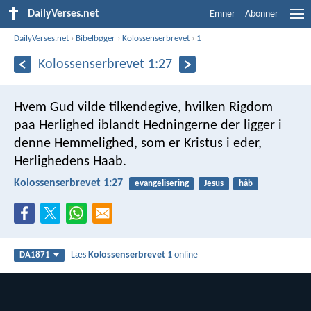
DailyVerses.net
Emner
Abonner
DailyVerses.net
›
Bibelbøger
›
Kolossenserbrevet
›
1
Kolossenserbrevet 1:27
Hvem Gud vilde tilkendegive, hvilken Rigdom
paa Herlighed iblandt Hedningerne der ligger i
denne Hemmelighed, som er Kristus i eder,
Herlighedens Haab.
Kolossenserbrevet 1:27
evangelisering
Jesus
håb
Læs
Kolossenserbrevet 1
online
DA1871