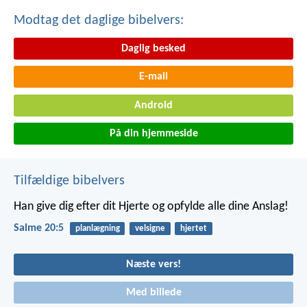
Modtag det daglige bibelvers:
Daglig besked
E-mail
Android
På din hjemmeside
Tilfældige bibelvers
Han give dig efter dit Hjerte
og opfylde alle dine Anslag!
Salme 20:5
planlægning
velsigne
hjertet
Næste vers!
Med billede