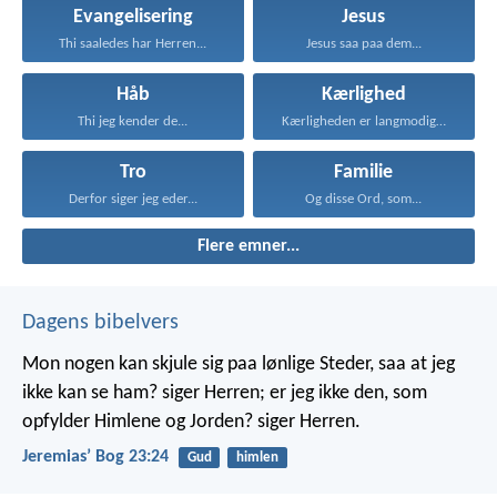
Evangelisering
Jesus
Thi saaledes har Herren...
Jesus saa paa dem...
Håb
Kærlighed
Thi jeg kender de...
Kærligheden er langmodig, er...
Tro
Familie
Derfor siger jeg eder...
Og disse Ord, som...
Flere emner...
Dagens bibelvers
Mon nogen kan skjule sig paa lønlige Steder, saa at jeg
ikke kan se ham? siger Herren; er jeg ikke den, som
opfylder Himlene og Jorden? siger Herren.
Jeremiasʼ Bog 23:24
Gud
himlen