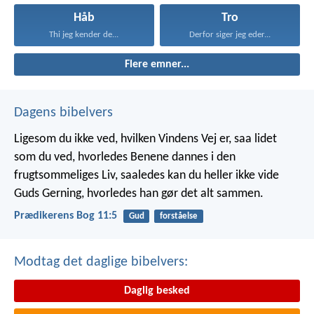
Håb
Tro
Thi jeg kender de...
Derfor siger jeg eder...
Flere emner...
Dagens bibelvers
Ligesom du ikke ved, hvilken Vindens Vej er, saa lidet
som du ved, hvorledes Benene dannes i den
frugtsommeliges Liv, saaledes kan du heller ikke vide
Guds Gerning, hvorledes han gør det alt sammen.
Prædikerens Bog 11:5
Gud
forståelse
Modtag det daglige bibelvers:
Daglig besked