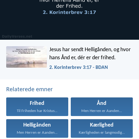
Jesus har sendt Helligånden, og hvor
hans Ånd er, dér er der frihed.
2. Korinterbrev 3:17 - BDAN
Relaterede emner
Frihed
Ånd
Til Friheden har Kristus...
Men Herren er Aanden...
Helligånden
Kærlighed
Men Herren er Aanden...
Kærligheden er langmodig, er...