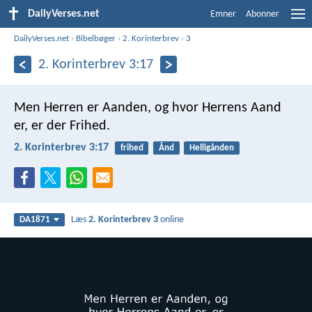
DailyVerses.net
Emner
Abonner
DailyVerses.net
›
Bibelbøger
›
2. Korinterbrev
›
3
2. Korinterbrev 3:17
Men Herren er Aanden, og hvor Herrens Aand
er, er der Frihed.
2. Korinterbrev 3:17
frihed
Ånd
Helligånden
Læs
2. Korinterbrev 3
online
DA1871