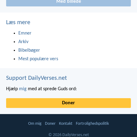
Med billede
Læs mere
Emner
Arkiv
Bibelbøger
Mest populære vers
Support DailyVerses.net
Hjælp
mig
med at sprede Guds ord:
Doner
Om mig
Doner
Kontakt
Fortrolighedspolitik
© 2026 DailyVerses.net