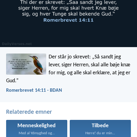
Der står jo skrevet: „Så sandt jeg
lever, siger Herren, skal alle bøje knæ
for mig, og alle skal erklære, at jeg er
Gud.”
Romerbrevet 14:11 - BDAN
Relaterede emner
Menneskelighed
Tilbede
Med al Ydmyghed og...
Herre! du er min...