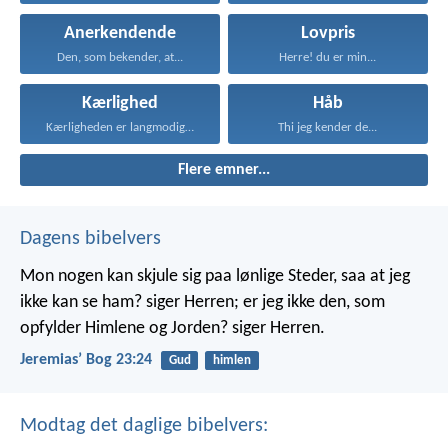
Anerkendende
Lovpris
Den, som bekender, at...
Herre! du er min...
Kærlighed
Håb
Kærligheden er langmodig, er...
Thi jeg kender de...
Flere emner...
Dagens bibelvers
Mon nogen kan skjule sig paa lønlige Steder, saa at jeg
ikke kan se ham? siger Herren; er jeg ikke den, som
opfylder Himlene og Jorden? siger Herren.
Jeremiasʼ Bog 23:24
Gud
himlen
Modtag det daglige bibelvers: