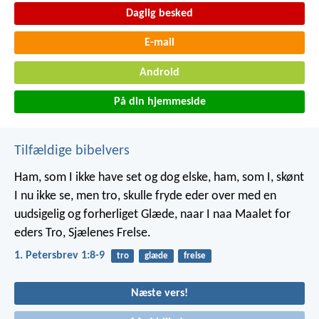
Daglig besked
E-mail
Android
På din hjemmeside
Tilfældige bibelvers
Ham, som I ikke have set og dog elske, ham, som I, skønt
I nu ikke se, men tro, skulle fryde eder over med en
uudsigelig og forherliget Glæde, naar I naa Maalet for
eders Tro, Sjælenes Frelse.
1. Petersbrev 1:8-9
tro
glæde
frelse
Næste vers!