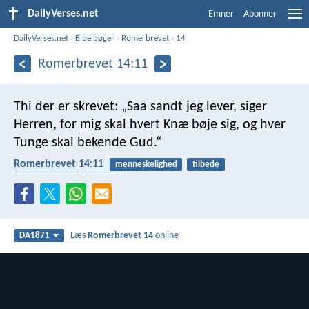
DailyVerses.net
Emner
Abonner
DailyVerses.net
›
Bibelbøger
›
Romerbrevet
›
14
Romerbrevet 14:11
Thi der er skrevet: „Saa sandt jeg lever, siger
Herren, for mig skal hvert Knæ bøje sig, og hver
Tunge skal bekende Gud.“
Romerbrevet 14:11
menneskelighed
tilbede
anerkendende
lovpris
Læs
Romerbrevet 14
online
DA1871