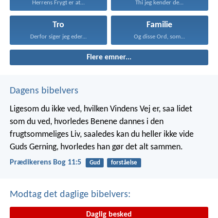
Herrens Frygt er at...
Thi jeg kender de...
Tro
Familie
Derfor siger jeg eder...
Og disse Ord, som...
Flere emner...
Dagens bibelvers
Ligesom du ikke ved, hvilken Vindens Vej er, saa lidet
som du ved, hvorledes Benene dannes i den
frugtsommeliges Liv, saaledes kan du heller ikke vide
Guds Gerning, hvorledes han gør det alt sammen.
Prædikerens Bog 11:5
Gud
forståelse
Modtag det daglige bibelvers:
Daglig besked