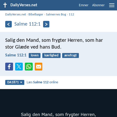
DailyVerses.net
Emner
Abonner
DailyVerses.net
›
Bibelbøger
›
Salmernes Bog
›
112
Salme 112:1
Salig den Mand, som frygter Herren,
som har
stor Glæde ved hans Bud.
Salme 112:1
loven
kærlighed
ærefrygt
Læs
Salme 112
online
DA1871