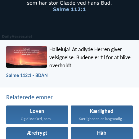
Halleluja!
At adlyde Herren giver
velsignelse.
Budene er til for at blive
overholdt.
Salme 112:1 - BDAN
Relaterede emner
Loven
Kærlighed
Og disse Ord, som...
Kærligheden er langmodig, er...
Ærefrygt
Håb