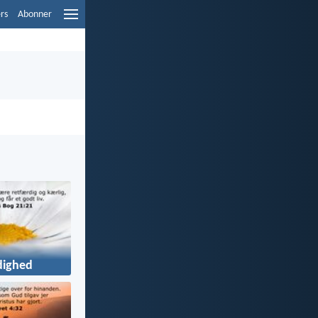
ers
Abonner
dighed