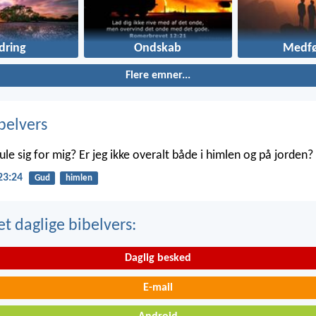
dring
Ondskab
Medfø
Flere emner...
belvers
le sig for mig? Er jeg ikke overalt både i himlen og på jorden?
23:24
Gud
himlen
t daglige bibelvers:
Daglig besked
E-mail