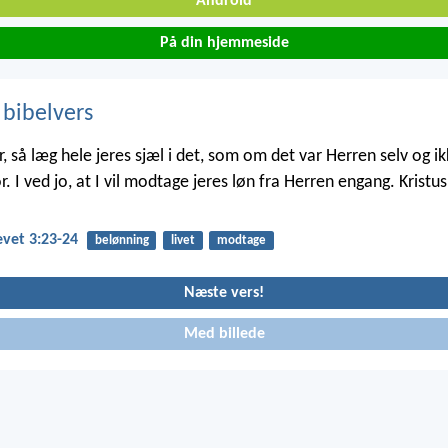
Android
På din hjemmeside
 bibelvers
, så læg hele jeres sjæl i det, som om det var Herren selv og i
r. I ved jo, at I vil modtage jeres løn fra Herren engang. Kristus
vet 3:23-24
belønning
livet
modtage
Næste vers!
Med billede