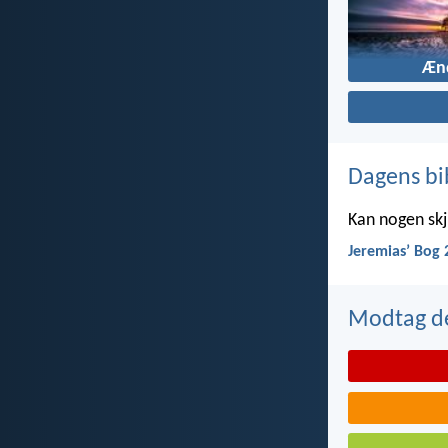
Æn
Dagens bi
Kan nogen skju
Jeremiasʼ Bog 
Modtag de