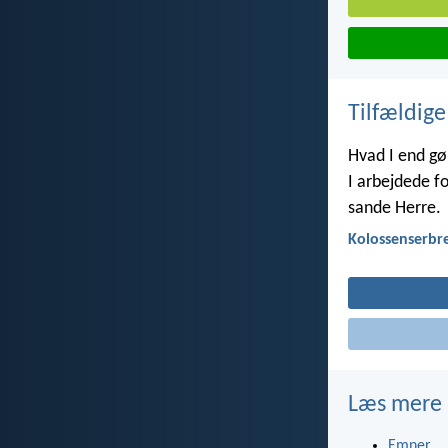
Tilfældige
Hvad I end gør
I arbejdede fo
sande Herre.
Kolossenserbre
Læs mere
Emner