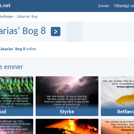
s.net
Emner
Tilfældigt v
ibelbøger
›
Zakariasʼ Bog
ariasʼ Bog 8
Zakariasʼ Bog 8
online
e emner
Gud
Styrke
Retfær