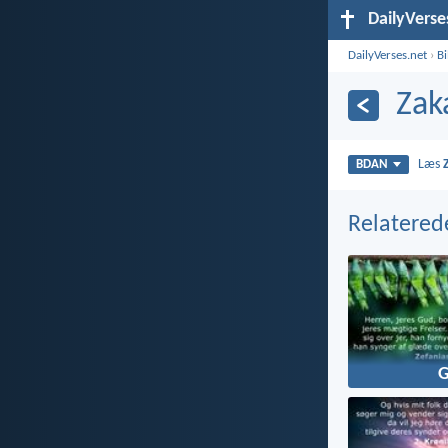
DailyVerse
DailyVerses.net
›
B
Zak
Læs
BDAN
Relatered