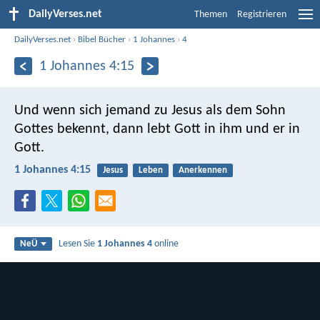
DailyVerses.net
Themen
Registrieren
DailyVerses.net
›
Bibel Bücher
›
1 Johannes
›
4
1 Johannes 4:15
Und wenn sich jemand zu Jesus als dem Sohn
Gottes bekennt, dann lebt Gott in ihm und er in
Gott.
1 Johannes 4:15
Jesus
Leben
Anerkennen
Lesen Sie
1 Johannes 4
online
NeÜ