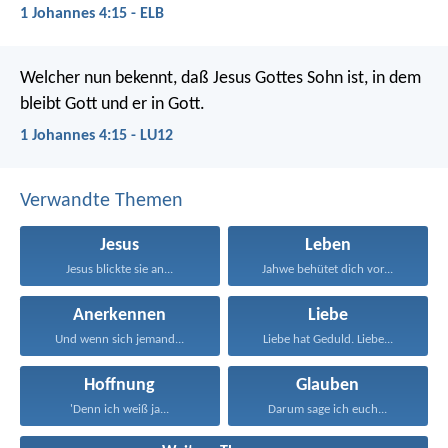
1 Johannes 4:15 - ELB
Welcher nun bekennt, daß Jesus Gottes Sohn ist, in dem
bleibt Gott und er in Gott.
1 Johannes 4:15 - LU12
Verwandte Themen
Jesus
Leben
Jesus blickte sie an...
Jahwe behütet dich vor...
Anerkennen
Liebe
Und wenn sich jemand...
Liebe hat Geduld. Liebe...
Hoffnung
Glauben
'Denn ich weiß ja...
Darum sage ich euch...