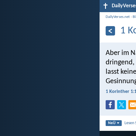
DailyVerse
DailyVerses.net
›
B
1 K
Aber im N
dringend,
lasst kein
Gesinnun
1 Korinther 1:
Lesen 
NeÜ