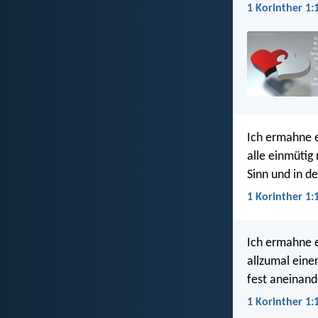
1 Korinther 1:
Ich ermahne e
alle einmütig
Sinn und in d
1 Korinther 1:
Ich ermahne e
allzumal eine
fest aneinand
1 Korinther 1: