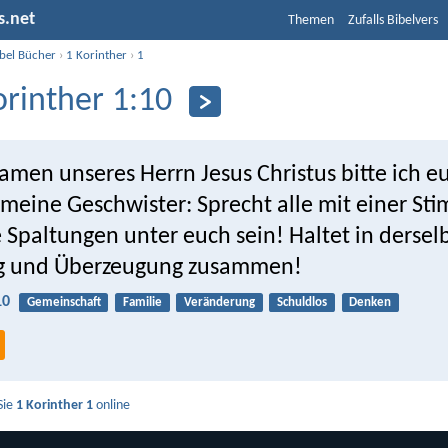
s.net
Themen
Zufalls Bibelvers
ibel Bücher
›
1 Korinther
›
1
orinther 1:10
amen unseres Herrn Jesus Christus bitte ich e
 meine Geschwister: Sprecht alle mit einer S
e Spaltungen unter euch sein! Haltet in dersel
g und Überzeugung zusammen!
10
Gemeinschaft
Familie
Veränderung
Schuldlos
Denken
Sie
1 Korinther 1
online