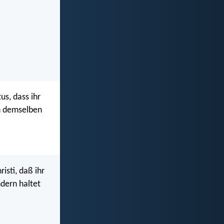
s, dass ihr
in demselben
isti, daß ihr
ndern haltet