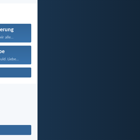
erung
r alle...
be
ld. Liebe...