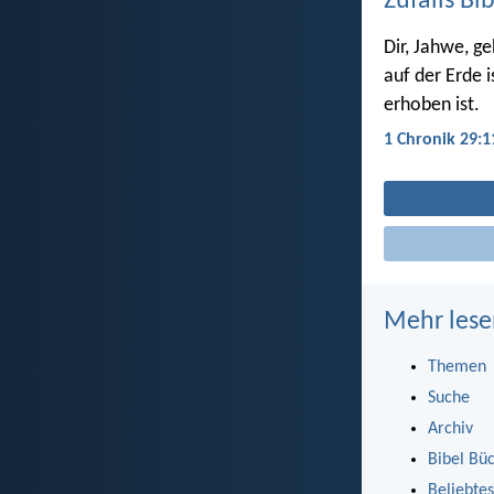
Zufalls Bi
Dir, Jahwe, g
auf der Erde i
erhoben ist.
1 Chronik 29:1
Mehr lese
Themen
Suche
Archiv
Bibel Bü
Beliebtes