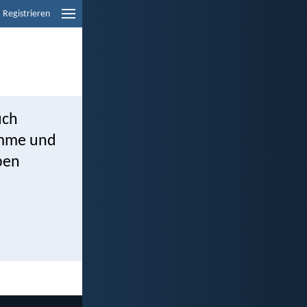
Registrieren
uch
timme und
ben