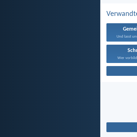
Verwandt
Gemei
Und lasst un
Sch
Wer vorbildl