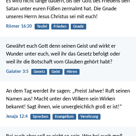
Es wird nicht lange dauern, bis der Gott des Friedens den
Satan unter euren Füßen zermalmt hat. Die Gnade
unseres Herrn Jesus Christus sei mit euch!
Römer 16:20
Teufel
Frieden
Gnade
Gewährt euch Gott denn seinen Geist und wirkt er
Wunder unter euch, weil ihr das Gesetz befolgt oder
weil ihr die Botschaft vom Glauben gehört habt?
Galater 3:5
Gesetz
Geist
Hören
An dem Tag werdet ihr sagen: „Preist Jahwe!
Ruft seinen
Namen aus!
Macht unter den Völkern sein Wirken
bekannt!
Sagt ihnen, wie unvergleichlich groß er ist!“
Jesaja 12:4
Sprechen
Evangelium
Verehrung