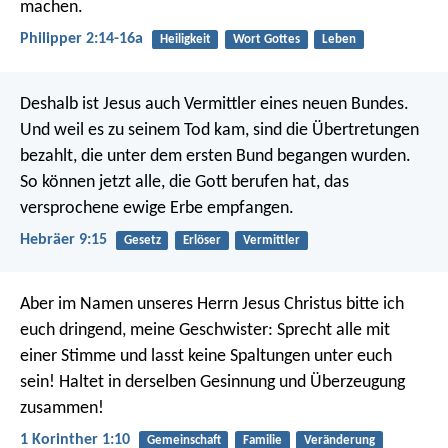
machen.
Philipper 2:14-16a
Heiligkeit
Wort Gottes
Leben
Deshalb ist Jesus auch Vermittler eines neuen Bundes.
Und weil es zu seinem Tod kam, sind die Übertretungen
bezahlt, die unter dem ersten Bund begangen wurden.
So können jetzt alle, die Gott berufen hat, das
versprochene ewige Erbe empfangen.
Hebräer 9:15
Gesetz
Erlöser
Vermittler
Aber im Namen unseres Herrn Jesus Christus bitte ich
euch dringend, meine Geschwister: Sprecht alle mit
einer Stimme und lasst keine Spaltungen unter euch
sein! Haltet in derselben Gesinnung und Überzeugung
zusammen!
1 Korinther 1:10
Gemeinschaft
Familie
Veränderung