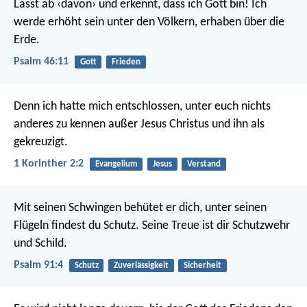
Lasst ab ‹davon› und erkennt, dass ich Gott bin!
Ich
werde erhöht sein unter den Völkern,
erhaben über die
Erde.
Psalm 46:11
Gott
Frieden
Denn ich hatte mich entschlossen, unter euch nichts
anderes zu kennen außer Jesus Christus und ihn als
gekreuzigt.
1 Korinther 2:2
Evangelium
Jesus
Verstand
Mit seinen Schwingen behütet er dich,
unter seinen
Flügeln findest du Schutz.
Seine Treue ist dir Schutzwehr
und Schild.
Psalm 91:4
Schutz
Zuverlässigkeit
Sicherheit