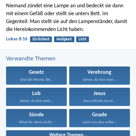
Niemand zündet eine Lampe an und bedeckt sie dann
mit einem Gefäß oder stellt sie unters Bett. Im
Gegenteil: Man stellt sie auf den Lampenständer, damit
die Hereinkommenden Licht haben.
Lukas 8:16
Ehrlichkeit
Heiligkeit
Licht
Verwandte Themen
Gesetz
Verehrung
Und die Worte, die...
Jahwe, du bist mein...
Lob
Jesus
Jahwe, du bist mein...
Jesus blickte sie an...
Sünde
Gnade
Wisst ihr denn nicht...
Lasst uns also voller...
Weitere Themen...