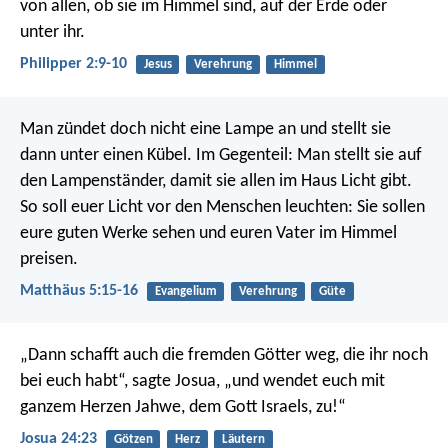
von allen, ob sie im Himmel sind, auf der Erde oder
unter ihr.
Philipper 2:9-10
Jesus
Verehrung
Himmel
Man zündet doch nicht eine Lampe an und stellt sie
dann unter einen Kübel. Im Gegenteil: Man stellt sie auf
den Lampenständer, damit sie allen im Haus Licht gibt.
So soll euer Licht vor den Menschen leuchten: Sie sollen
eure guten Werke sehen und euren Vater im Himmel
preisen.
Matthäus 5:15-16
Evangelium
Verehrung
Güte
„Dann schafft auch die fremden Götter weg, die ihr noch
bei euch habt“, sagte Josua, „und wendet euch mit
ganzem Herzen Jahwe, dem Gott Israels, zu!“
Josua 24:23
Götzen
Herz
Läutern