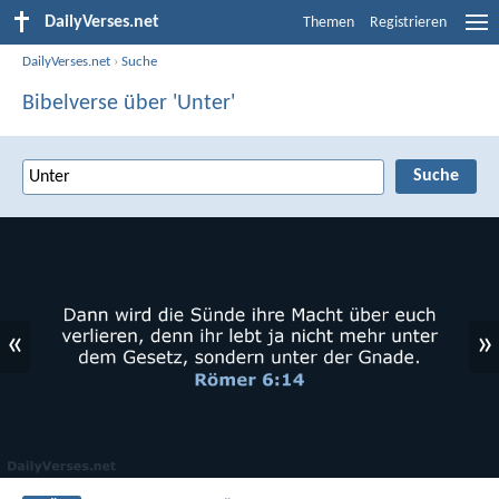
DailyVerses.net
Themen
Registrieren
DailyVerses.net
›
Suche
Bibelverse über 'Unter'
«
»