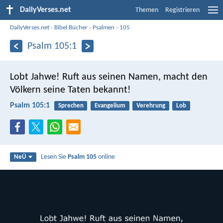
DailyVerses.net
Themen
Registrieren
DailyVerses.net
›
Bibel Bücher
›
Psalmen
›
105
Psalm 105:1
Lobt Jahwe! Ruft aus seinen Namen,
macht den
Völkern seine Taten bekannt!
Psalm 105:1
Sprechen
Evangelium
Verehrung
Lob
Lesen Sie
Psalm 105
online
NeÜ