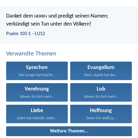
Danket dem
und predigt seinen Namen;
HERRN
verkündigt sein Tun unter den Völkern!
Psalm 105:1 - LU12
Verwandte Themen
Sprechen
Evangelium
Die Zunge hat Macht...
Denn damit hat der...
Verehrung
Lob
Jahwe, du bist mein...
Jahwe, du bist mein...
Liebe
Hoffnung
Liebe hat Geduld. Liebe...
'Denn ich weiß ja...
Weitere Themen...