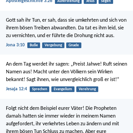
Apostelgeschichte 3:26
Auferstehung
Jesus
Segen
Gott sah ihr Tun, er sah, dass sie umkehrten und sich von
ihrem bösen Treiben abwandten. Da tat es ihm leid, sie
zu vernichten, und er führte die Drohung nicht aus.
Jona 3:10
Buße
Vergebung
Gnade
An dem Tag werdet ihr sagen: „Preist Jahwe!
Ruft seinen
Namen aus!
Macht unter den Völkern sein Wirken
bekannt!
Sagt ihnen, wie unvergleichlich groß er ist!“
Jesaja 12:4
Sprechen
Evangelium
Verehrung
Folgt nicht dem Beispiel eurer Väter! Die Propheten
damals hatten sie immer wieder in meinem Namen
aufgefordert, ihr verkehrtes Leben zu ändern und mit
ihrem bösen Tun Schluss zu machen. Aber eure