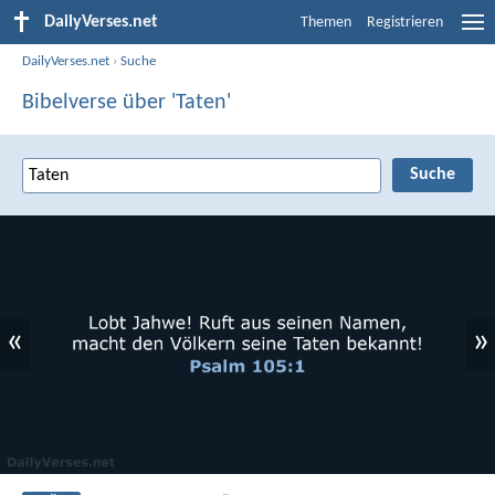
DailyVerses.net
Themen
Registrieren
DailyVerses.net
›
Suche
Bibelverse über 'Taten'
«
»