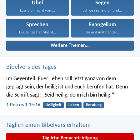
Übel
Segen
Lass dich nicht vom...
Jahwe segne dich und...
Sprechen
Evangelium
Die Zunge hat Macht...
Denn damit hat der...
Weitere Themen...
Bibelvers des Tages
Im Gegenteil: Euer Leben soll jetzt ganz von dem
geprägt sein, der heilig ist und euch berufen hat.
Denn
die Schrift sagt: „Seid heilig, denn ich bin heilig!“
1 Petrus 1:15-16
Heiligkeit
Leben
Berufung
Täglich einen Bibelvers erhalten:
Tägliche Benachrichtigung