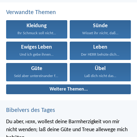
Verwandte Themen
Kleidung
Sünde
Ihr Schmuck soll nicht...
Wisset ihr nicht, daß...
Ewiges Leben
Leben
Und ich gebe ihnen...
Der HERR behüte dich...
Güte
Übel
Seid aber untereinander freundlich...
Laß dich nicht das...
Weitere Themen...
Bibelvers des Tages
Du aber,
, wollest deine Barmherzigkeit von mir
HERR
nicht wenden;
laß deine Güte und Treue allewege mich