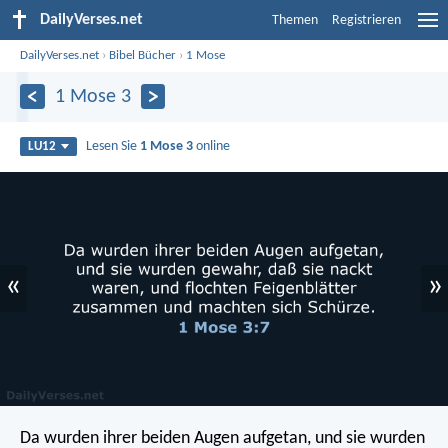
DailyVerses.net
Themen
Registrieren
DailyVerses.net
›
Bibel Bücher
›
1 Mose
1 Mose 3
Lesen Sie
1 Mose 3
online
LU12
«
»
Da wurden ihrer beiden Augen aufgetan, und sie wurden