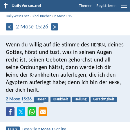
DailyVerses.net
Themen
Registrieren
DailyVerses.net
›
Bibel Bücher
›
2 Mose
›
15
2 Mose 15:26
Wenn du willig auf die Stimme des
, deines
HERRN
Gottes, hörst und tust, was in seinen Augen
recht ist, seinen Geboten gehorchst und all
seine Ordnungen hältst, dann werde ich dir
keine der Krankheiten auferlegen, die ich den
Ägyptern auferlegt habe; denn ich bin der
,
HERR
der dich heilt.
2 Mose 15:26
Hören
Krankheit
Heilung
Gerechtigkeit
Gesetz
Gehorsam
Lesen Sie
2 Mose 15
online
ELB