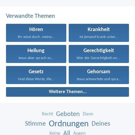
Verwandte Themen
Hören
Krankheit
Ihr wisst doch, meine...
Ist jemand krank unter...
Heilung
Gerechtigkeit
Jesus aber sprach zu...
Wer der Gerechtigkeit und...
Gesetz
Gehorsam
Und diese Worte, die...
Jesus antwortete und sprach...
Weitere Themen...
Geboten
Recht
Dann
Ordnungen
Stimme
Deines
All
Keine
Augen