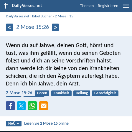
DailyVerses.net
Themen
Registrieren
DailyVerses.net
›
Bibel Bücher
›
2 Mose
›
15
2 Mose 15:26
Wenn du auf Jahwe, deinen Gott, hörst und
tust, was ihm gefällt, wenn du seinen Geboten
folgst und dich an seine Vorschriften hältst,
dann werde ich dir keine von den Krankheiten
schicken, die ich den Ägyptern auferlegt habe.
Denn ich bin Jahwe, dein Arzt.
2 Mose 15:26
Hören
Krankheit
Heilung
Gerechtigkeit
Gesetz
Gehorsam
Lesen Sie
2 Mose 15
online
NeÜ