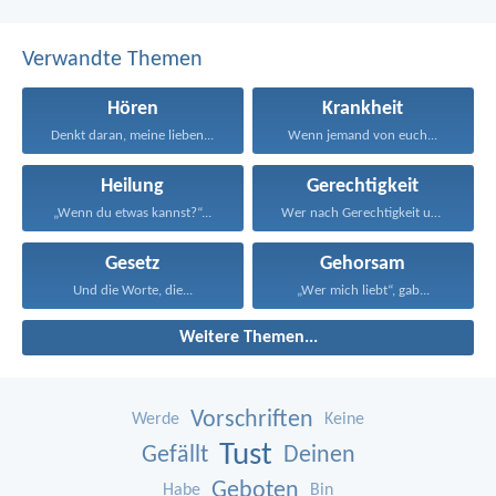
Verwandte Themen
Hören
Krankheit
Denkt daran, meine lieben...
Wenn jemand von euch...
Heilung
Gerechtigkeit
„Wenn du etwas kannst?“...
Wer nach Gerechtigkeit und...
Gesetz
Gehorsam
Und die Worte, die...
„Wer mich liebt“, gab...
Weitere Themen...
Vorschriften
Werde
Keine
Tust
Gefällt
Deinen
Geboten
Habe
Bin