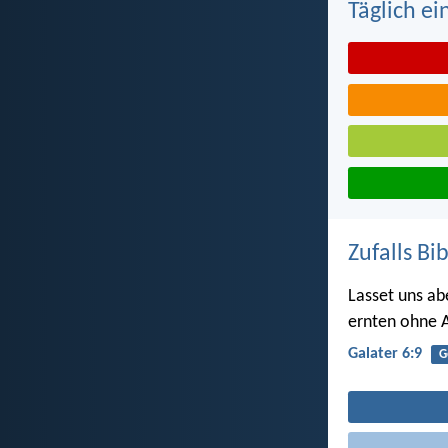
Täglich ei
Zufalls Bi
Lasset uns ab
ernten ohne 
Galater 6:9
G