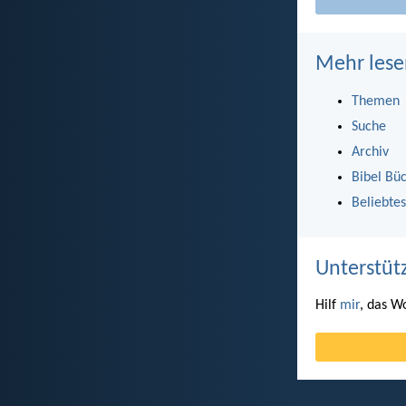
Mehr lese
Themen
Suche
Archiv
Bibel Bü
Beliebtes
Unterstüt
Hilf
mir
, das W