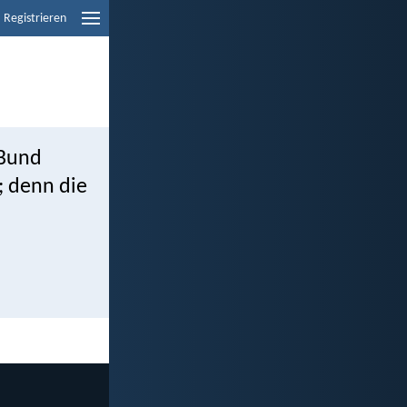
Registrieren
 Bund
; denn die