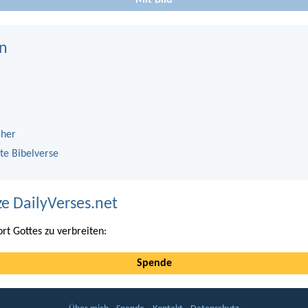
Mit Bild
n
cher
te Bibelverse
ze DailyVerses.net
ort Gottes zu verbreiten:
Spende