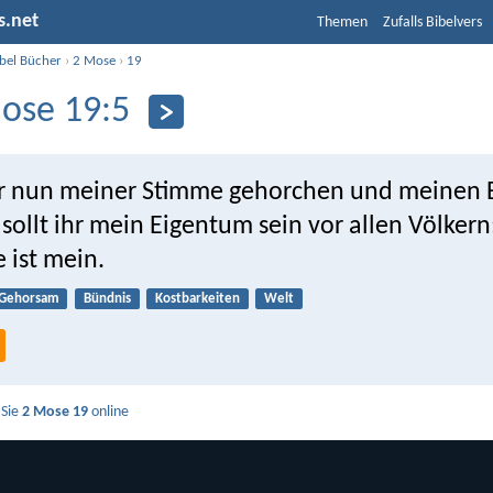
s.net
Themen
Zufalls Bibelvers
ibel Bücher
›
2 Mose
›
19
ose 19:5
r nun meiner Stimme gehorchen und meinen
 sollt ihr mein Eigentum sein vor allen Völkern
 ist mein.
Gehorsam
Bündnis
Kostbarkeiten
Welt
 Sie
2 Mose 19
online