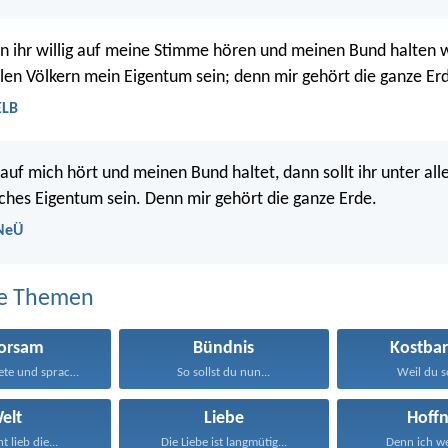
 ihr willig auf meine Stimme hören und meinen Bund halten 
allen Völkern mein Eigentum sein; denn mir gehört die ganze Er
ELB
auf mich hört und meinen Bund haltet, dann sollt ihr unter all
ches Eigentum sein. Denn mir gehört die ganze Erde.
 NeÜ
e Themen
orsam
Bündnis
Kostbar
Jesus antwortete und sprach...
So sollst du nun...
Weil du so
elt
Liebe
Hoff
t lieb die...
Die Liebe ist langmütig...
Denn ich we