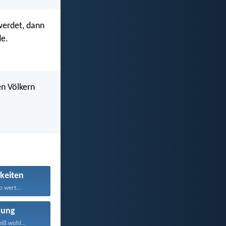
werdet, dann
de.
en Völkern
keiten
 wert...
nung
iß wohl...