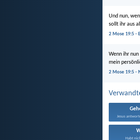
Und nun, wenn
sollt ihr aus 
2 Mose 19:5 - 
Wenn ihr nun 
mein persönli
2 Mose 19:5 -
Verwandt
Geh
W
Habt nich