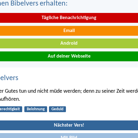
nen Bibelvers erhalten:
Tägliche Benachrichtigung
Email
Android
Auf deiner Webseite
belvers
er Gutes tun und nicht müde werden; denn zu seiner Zeit werd
Aufhören.
erechtigkeit
Belohnung
Geduld
Nächster Vers!