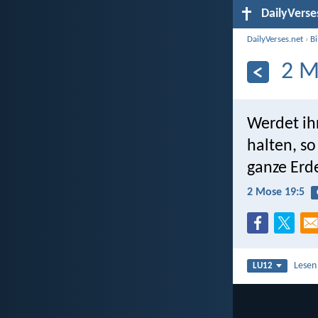
DailyVerse
DailyVerses.net
›
B
2 M
Werdet ih
halten, so
ganze Erde
2 Mose 19:5
Lesen
LU12