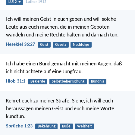
LU12
Luther 1912
Ich will meinen Geist in euch geben und will solche
Leute aus euch machen, die in meinen Geboten
wandeln und meine Rechte halten und darnach tun.
Hesekiel 36:27
Geist
Gesetz
Nachfolge
Ich habe einen Bund gemacht mit meinen Augen,
daß
ich nicht achtete auf eine Jungfrau.
Hiob 31:1
Begierde
Selbstbeherrschung
Bündnis
Kehret euch zu meiner Strafe.
Siehe, ich will euch
heraussagen meinen Geist
und euch meine Worte
kundtun.
Sprüche 1:23
Bekehrung
Buße
Weisheit