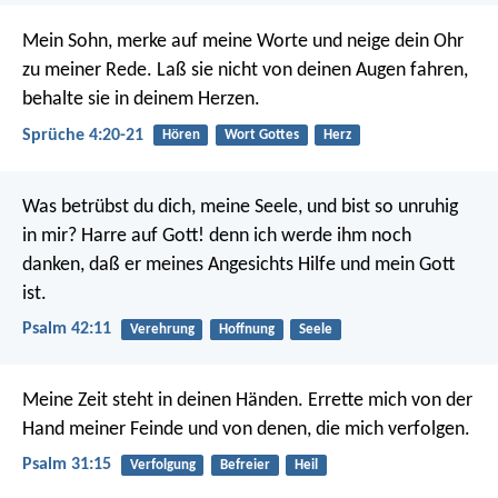
Mein Sohn, merke auf meine Worte
und neige dein Ohr
zu meiner Rede.
Laß sie nicht von deinen Augen fahren,
behalte sie in deinem Herzen.
Sprüche 4:20-21
Hören
Wort Gottes
Herz
Was betrübst du dich, meine Seele,
und bist so unruhig
in mir?
Harre auf Gott!
denn ich werde ihm noch
danken,
daß er meines Angesichts Hilfe und mein Gott
ist.
Psalm 42:11
Verehrung
Hoffnung
Seele
Meine Zeit steht in deinen Händen.
Errette mich von der
Hand meiner Feinde
und von denen, die mich verfolgen.
Psalm 31:15
Verfolgung
Befreier
Heil