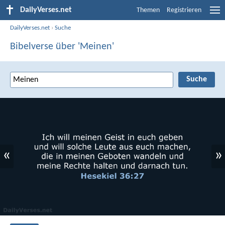
DailyVerses.net
Themen
Registrieren
DailyVerses.net
›
Suche
Bibelverse über 'Meinen'
«
»