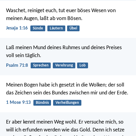
Waschet, reiniget euch,
tut euer böses Wesen von
meinen Augen,
laßt ab vom Bösen.
Jesaja 1:16
Sünde
Läutern
Übel
Laß meinen Mund deines Ruhmes
und deines Preises
voll sein täglich.
Psalm 71:8
Sprechen
Verehrung
Lob
Meinen Bogen habe ich gesetzt in die Wolken; der soll
das Zeichen sein des Bundes zwischen mir und der Erde.
1 Mose 9:13
Bündnis
Verheißungen
Er aber kennt meinen Weg wohl.
Er versuche mich, so
will ich erfunden werden wie das Gold.
Denn ich setze