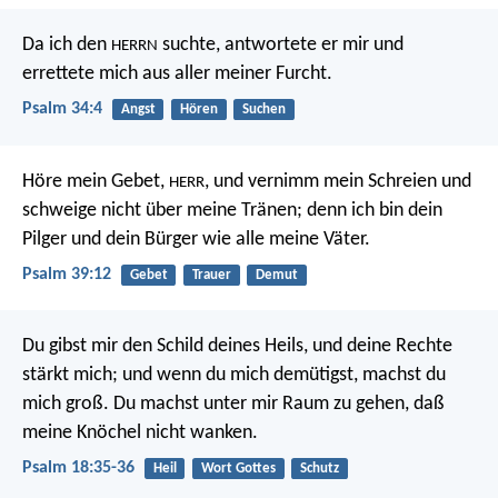
Da ich den
suchte, antwortete er mir
und
HERRN
errettete mich aus aller meiner Furcht.
Psalm 34:4
Angst
Hören
Suchen
Höre mein Gebet,
,
und vernimm mein Schreien
und
HERR
schweige nicht über meine Tränen;
denn ich bin dein
Pilger
und dein Bürger wie alle meine Väter.
Psalm 39:12
Gebet
Trauer
Demut
Du gibst mir den Schild deines Heils,
und deine Rechte
stärkt mich;
und wenn du mich demütigst, machst du
mich groß.
Du machst unter mir Raum zu gehen,
daß
meine Knöchel nicht wanken.
Psalm 18:35-36
Heil
Wort Gottes
Schutz