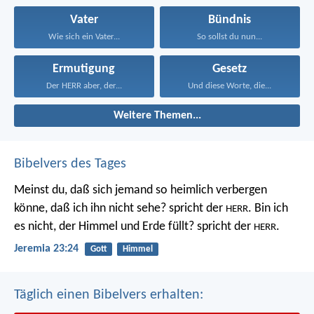
Vater
Bündnis
Wie sich ein Vater...
So sollst du nun...
Ermutigung
Gesetz
Der HERR aber, der...
Und diese Worte, die...
Weitere Themen...
Bibelvers des Tages
Meinst du, daß sich jemand so heimlich verbergen
könne, daß ich ihn nicht sehe? spricht der
. Bin ich
HERR
es nicht, der Himmel und Erde füllt? spricht der
.
HERR
Jeremia 23:24
Gott
Himmel
Täglich einen Bibelvers erhalten: