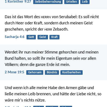
1 Korinther 9:27
Selbstbeherrschung
Urteilen
Leib
Das ist das Wort des
von Serubabel: Es soll nicht
HERRN
durch Heer oder Kraft, sondern durch meinen Geist
geschehen, spricht der
Zebaoth.
HERR
Sacharja 4:6
Gott
Geist
Kraft
Werdet ihr nun meiner Stimme gehorchen und meinen
Bund halten, so sollt ihr mein Eigentum sein vor allen
Völkern; denn die ganze Erde ist mein.
2 Mose 19:5
Gehorsam
Bündnis
Kostbarkeiten
Und wenn ich alle meine Habe den Armen gäbe und
ließe meinen Leib brennen, und hätte der Liebe nicht, so
wäre mir's nichts nütze.