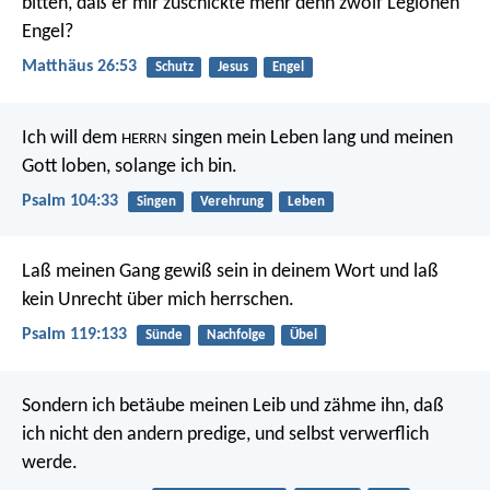
bitten, daß er mir zuschickte mehr denn zwölf Legionen
Engel?
Matthäus 26:53
Schutz
Jesus
Engel
Ich will dem
singen mein Leben lang
und meinen
HERRN
Gott loben, solange ich bin.
Psalm 104:33
Singen
Verehrung
Leben
Laß meinen Gang gewiß sein in deinem Wort
und laß
kein Unrecht über mich herrschen.
Psalm 119:133
Sünde
Nachfolge
Übel
Sondern ich betäube meinen Leib und zähme ihn, daß
ich nicht den andern predige, und selbst verwerflich
werde.