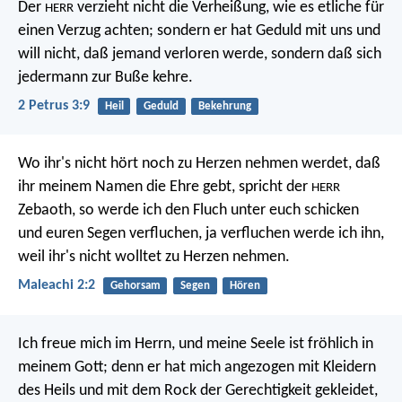
Der
verzieht nicht die Verheißung, wie es etliche für
HERR
einen Verzug achten; sondern er hat Geduld mit uns und
will nicht, daß jemand verloren werde, sondern daß sich
jedermann zur Buße kehre.
2 Petrus 3:9
Heil
Geduld
Bekehrung
Wo ihr's nicht hört noch zu Herzen nehmen werdet, daß
ihr meinem Namen die Ehre gebt, spricht der
HERR
Zebaoth, so werde ich den Fluch unter euch schicken
und euren Segen verfluchen, ja verfluchen werde ich ihn,
weil ihr's nicht wolltet zu Herzen nehmen.
Maleachi 2:2
Gehorsam
Segen
Hören
Ich freue mich im Herrn,
und meine Seele ist fröhlich in
meinem Gott;
denn er hat mich angezogen mit Kleidern
des Heils
und mit dem Rock der Gerechtigkeit gekleidet,