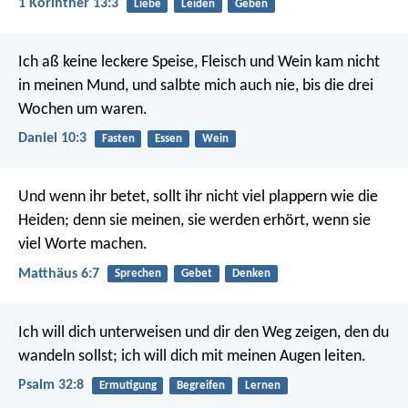
1 Korinther 13:3
Liebe
Leiden
Geben
Ich aß keine leckere Speise, Fleisch und Wein kam nicht
in meinen Mund, und salbte mich auch nie, bis die drei
Wochen um waren.
Daniel 10:3
Fasten
Essen
Wein
Und wenn ihr betet, sollt ihr nicht viel plappern wie die
Heiden; denn sie meinen, sie werden erhört, wenn sie
viel Worte machen.
Matthäus 6:7
Sprechen
Gebet
Denken
Ich will dich unterweisen und dir den Weg zeigen,
den du
wandeln sollst; ich will dich mit meinen Augen leiten.
Psalm 32:8
Ermutigung
Begreifen
Lernen