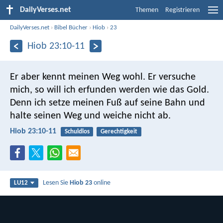
DailyVerses.net
Themen
Registrieren
DailyVerses.net
›
Bibel Bücher
›
Hiob
›
23
Hiob 23:10-11
Er aber kennt meinen Weg wohl.
Er versuche
mich, so will ich erfunden werden wie das Gold.
Denn ich setze meinen Fuß auf seine Bahn
und
halte seinen Weg und weiche nicht ab.
Hiob 23:10-11
Schuldlos
Gerechtigkeit
Lesen Sie
Hiob 23
online
LU12