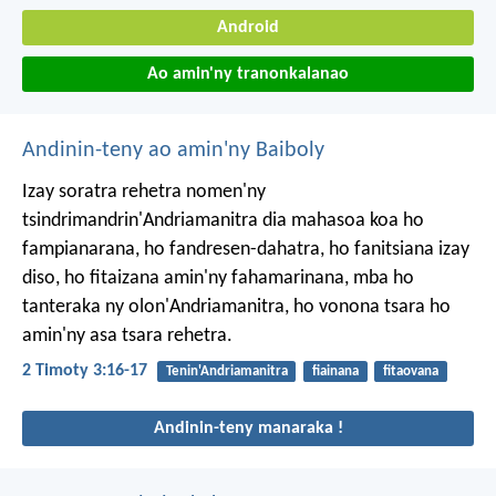
Android
Ao amin'ny tranonkalanao
Andinin-teny ao amin'ny Baiboly
Izay soratra rehetra nomen'ny
tsindrimandrin'Andriamanitra dia mahasoa koa ho
fampianarana, ho fandresen-dahatra, ho fanitsiana izay
diso, ho fitaizana amin'ny fahamarinana, mba ho
tanteraka ny olon'Andriamanitra, ho vonona tsara ho
amin'ny asa tsara rehetra.
2 Timoty 3:16-17
Tenin'Andriamanitra
fiainana
fitaovana
Andinin-teny manaraka !