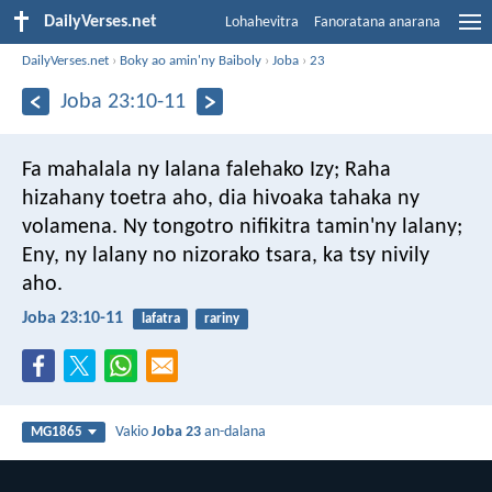
DailyVerses.net
Lohahevitra
Fanoratana anarana
DailyVerses.net
›
Boky ao amin'ny Baiboly
›
Joba
›
23
Joba 23:10-11
Fa mahalala ny lalana falehako Izy;
Raha
hizahany toetra aho, dia hivoaka tahaka ny
volamena.
Ny tongotro nifikitra tamin'ny lalany;
Eny, ny lalany no nizorako tsara, ka tsy nivily
aho.
Joba 23:10-11
lafatra
rariny
Vakio
Joba 23
an-dalana
MG1865