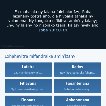
Lohahevitra mifandraika amin'izany
Lafatra
Rariny
Izay mandeha tsy misy...
Izay fatra-panaraka fahamarinana sy...
Fitiavana
Fanantenana
Ny fitiavana mahari-po sady...
Fa Izaho mahalala ny...
Finoana
Ankohonana
Koa lazaiko aminareo: Na...
Ary aoka ho ao...