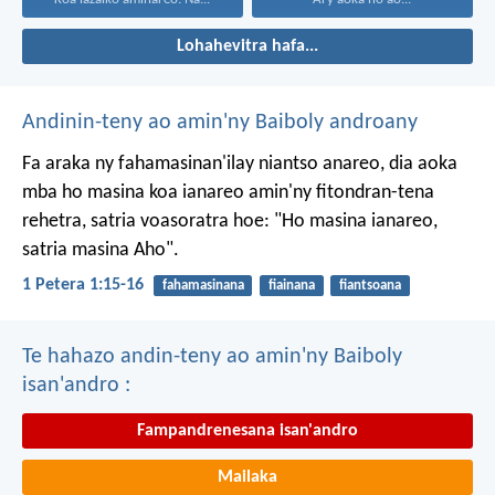
Lohahevitra hafa...
Andinin-teny ao amin'ny Baiboly androany
Fa araka ny fahamasinan'ilay niantso anareo, dia aoka
mba ho masina koa ianareo amin'ny fitondran-tena
rehetra, satria voasoratra hoe: "Ho masina ianareo,
satria masina Aho".
1 Petera 1:15-16
fahamasinana
fiainana
fiantsoana
Te hahazo andin-teny ao amin'ny Baiboly
isan'andro :
Fampandrenesana isan'andro
Mailaka