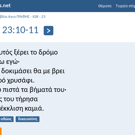
s.net
Θέματα
Τυχαίο στί
ιβλία Αγια ΓΡΑΦΗΣ
›
ΙΩΒ
›
23
 23:10-11
υτός ξέρει το δρόμο
ω εγώ·
ε δοκιμάσει θα με βρει
ρό χρυσάφι.
πιστά τα βήματά του·
ές του τήρησα
έκκλιση καμιά.
αθώος
δικαιοσύνη