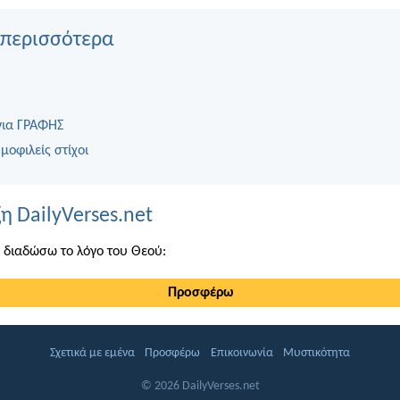
 περισσότερα
για ΓΡΑΦΗΣ
μοφιλείς στίχοι
η DailyVerses.net
 διαδώσω το λόγο του Θεού:
Προσφέρω
Σχετικά με εμένα
Προσφέρω
Επικοινωνία
Μυστικότητα
© 2026 DailyVerses.net