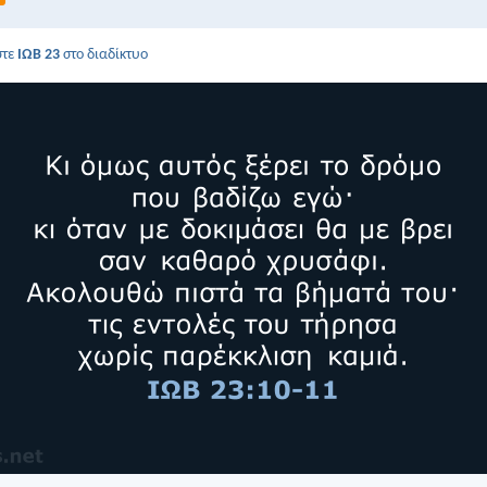
στε
ΙΩΒ 23
στο διαδίκτυο