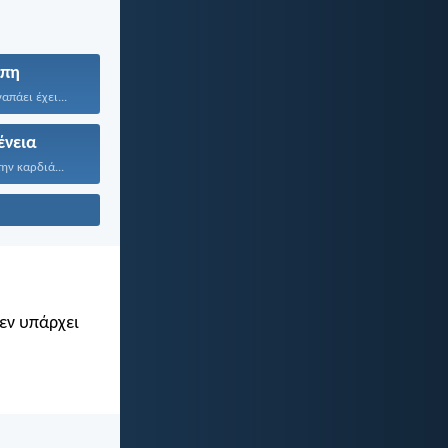
πη
απάει έχει...
ένεια
ην καρδιά...
Δεν υπάρχει