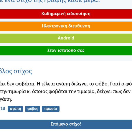
 ένα στίχο της Γραφής κάθε μέρα:
Καθημερινή ειδοποίηση
Ηλεκτρονικη διευθυνση
Android
Στον ιστότοπό σας
βλος στίχος
ει δεν φοβάται. Η τέλεια αγάπη διώχνει το φόβο. Γιατί ο φ
 την τιμωρία κι όποιος φοβάται την τιμωρία, δείχνει πως δεν
αγάπη.
:18
αγάπη
φόβος
τιμωρία
Επόμενο στίχο!