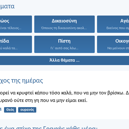
έματα
θώος
Δικαιοσύνη
Αγά
ίναι τέλειος...
Όποιος τη δικαιοσύνη ακολουθεί...
Εκείνος που αγ
πίδα
Πίστη
Οικογ
 καλά τα...
Γι’ αυτό σας λέω...
Να μείνουν στ
Άλλα θέματα ...
ίχος της ημέρας
πορεί να κρυφτεί κάπου τόσο καλά, που να μην τον βρίσκω. 
υρανό ούτε στη γη που να μην είμαι εκεί.
4
Θεός
ουρανός