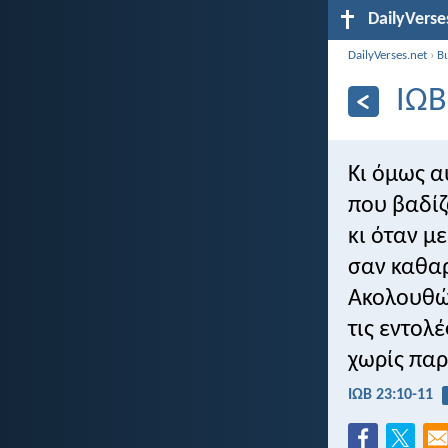
DailyVerse
DailyVerses.net
›
Β
ΙΩΒ
Κι όμως α
που βαδίζ
κι όταν μ
σαν καθα
Ακολουθώ 
τις εντολ
χωρίς παρ
ΙΩΒ 23:10-11