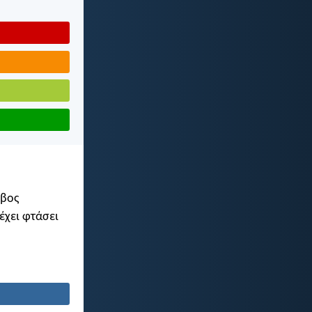
όβος
 έχει φτάσει