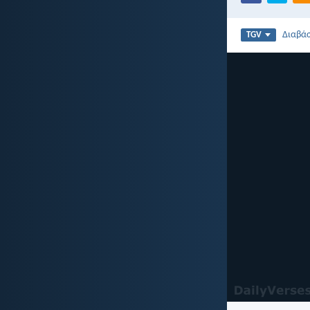
Διαβά
TGV