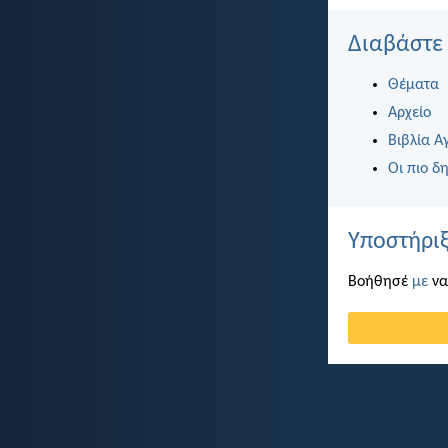
Διαβάστε
Θέματα
Αρχείο
Βιβλία Α
Οι πιο δη
Υποστήριξ
Βοήθησέ
με
να