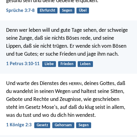
gesund sein
und deine Gebeine erquicken.
Sprüche 3:7-8
Ehrfurcht
Segen
Übel
Denn wer leben will und gute Tage sehen, der schweige
seine Zunge, daß sie nichts Böses rede, und seine
Lippen, daß sie nicht trügen. Er wende sich vom Bösen
und tue Gutes; er suche Frieden und jage ihm nach.
1 Petrus 3:10-11
Liebe
Frieden
Leben
Und warte des Dienstes des
, deines Gottes, daß
HERRN
du wandelst in seinen Wegen und haltest seine Sitten,
Gebote und Rechte und Zeugnisse, wie geschrieben
steht im Gesetz Mose's, auf daß du klug seist in allem,
was du tust und wo du dich hin wendest.
1 Könige 2:3
Gesetz
Gehorsam
Segen