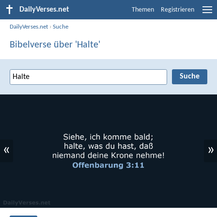
DailyVerses.net
Themen
Registrieren
DailyVerses.net
›
Suche
Bibelverse über 'Halte'
«
»