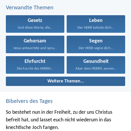
Verwandte Themen
Gesetz
Leben
Und diese Worte, die...
Der HERR behüte dich...
Gehorsam
Segen
Jesus antwortete und sprach...
Der HERR segne dich...
Ehrfurcht
Gesundheit
Die Furcht des HERRN...
Aber dem HERRN, eurem...
Weitere Themen...
Bibelvers des Tages
So bestehet nun in der Freiheit, zu der uns Christus
befreit hat, und lasset euch nicht wiederum in das
knechtische Joch fangen.