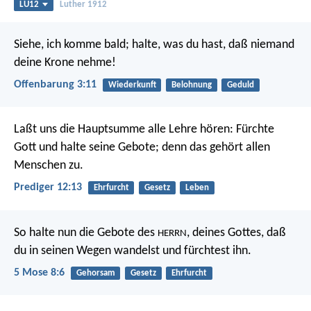
LU12
Luther 1912
Siehe, ich komme bald; halte, was du hast, daß niemand
deine Krone nehme!
Offenbarung 3:11
Wiederkunft
Belohnung
Geduld
Laßt uns die Hauptsumme alle Lehre hören: Fürchte
Gott und halte seine Gebote; denn das gehört allen
Menschen zu.
Prediger 12:13
Ehrfurcht
Gesetz
Leben
So halte nun die Gebote des
, deines Gottes, daß
HERRN
du in seinen Wegen wandelst und fürchtest ihn.
5 Mose 8:6
Gehorsam
Gesetz
Ehrfurcht