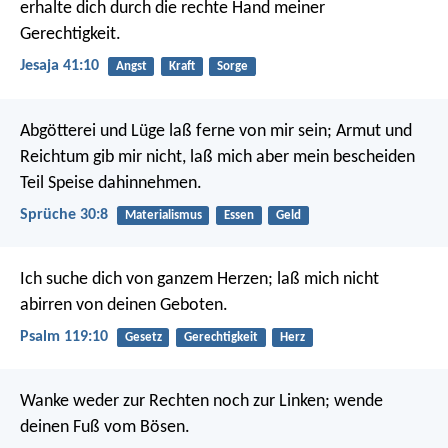
erhalte dich durch die rechte Hand meiner
Gerechtigkeit.
Jesaja 41:10
Angst
Kraft
Sorge
Abgötterei und Lüge laß ferne von mir sein;
Armut und
Reichtum gib mir nicht,
laß mich aber mein bescheiden
Teil Speise dahinnehmen.
Sprüche 30:8
Materialismus
Essen
Geld
Ich suche dich von ganzem Herzen;
laß mich nicht
abirren von deinen Geboten.
Psalm 119:10
Gesetz
Gerechtigkeit
Herz
Wanke weder zur Rechten noch zur Linken;
wende
deinen Fuß vom Bösen.