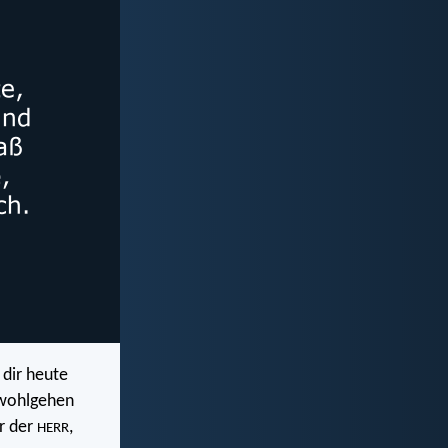
 dir heute
r wohlgehen
r der
,
HERR