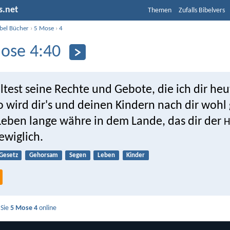
s.net
Themen
Zufalls Bibelvers
ibel Bücher
›
5 Mose
›
4
ose 4:40
test seine Rechte und Gebote, die ich dir heu
o wird dir's und deinen Kindern nach dir wohl
Leben lange währe in dem Lande, das dir der
H
 ewiglich.
Gesetz
Gehorsam
Segen
Leben
Kinder
 Sie
5 Mose 4
online