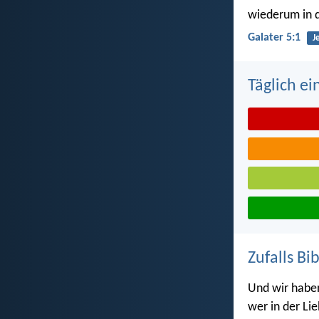
wiederum in d
Galater 5:1
J
Täglich ei
Zufalls Bi
Und wir haben 
wer in der Lie