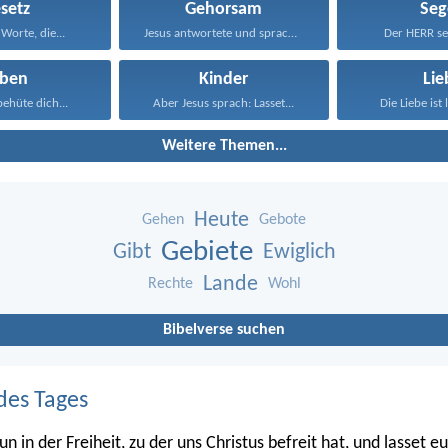
setz
Gehorsam
Seg
Worte, die...
Jesus antwortete und sprach...
Der HERR seg
eben
Kinder
Lie
ehüte dich...
Aber Jesus sprach: Lasset...
Die Liebe ist 
Weitere Themen...
Heute
Gehen
Gebote
Gebiete
Gibt
Ewiglich
Lande
Rechte
Wohl
Bibelverse suchen
des Tages
n in der Freiheit, zu der uns Christus befreit hat, und lasset e