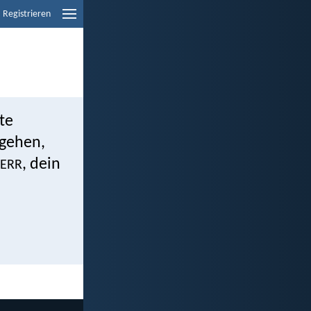
Registrieren
te
 gehen,
, dein
ERR