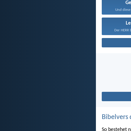
Ge
Und diese 
L
Der HERR b
Bibelvers 
So bestehet nu