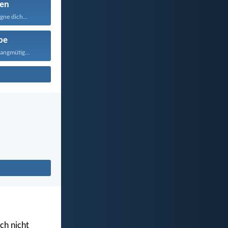
en
ne dich...
be
langmütig...
uch nicht