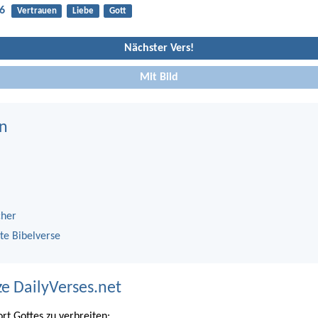
6
Vertrauen
Liebe
Gott
Nächster Vers!
Mit Bild
n
cher
te Bibelverse
ze DailyVerses.net
ort Gottes zu verbreiten: