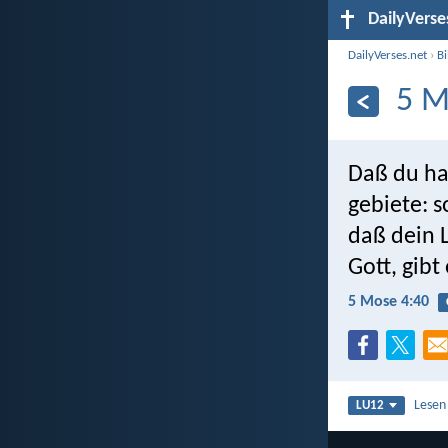
DailyVerse
DailyVerses.net
›
B
5 M
Daß du hal
gebiete: s
daß dein 
Gott, gibt
5 Mose 4:40
Lesen
LU12