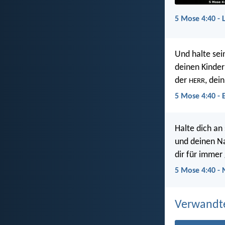
5 Mose 4:40 - 
Und halte sei
deinen Kinder
der
, dei
HERR
5 Mose 4:40 - 
Halte dich an
und deinen Na
dir für immer 
5 Mose 4:40 -
Verwandt