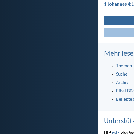
1 Johannes 4:1
Mehr lese
Themen
Suche
Archiv
Bibel Bü
Beliebtes
Unterstüt
Hilf
mir
, das W