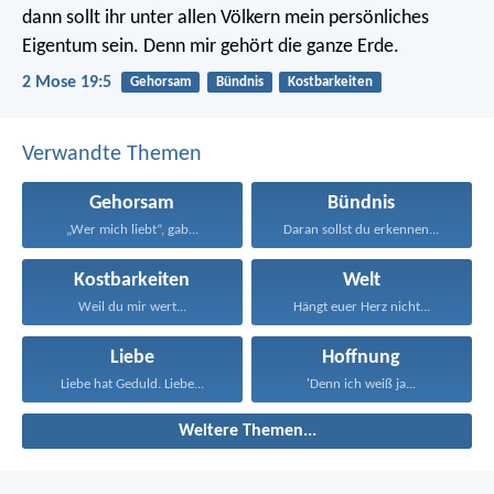
dann sollt ihr unter allen Völkern mein persönliches
Eigentum sein. Denn mir gehört die ganze Erde.
2 Mose 19:5
Gehorsam
Bündnis
Kostbarkeiten
Verwandte Themen
Gehorsam
Bündnis
„Wer mich liebt“, gab...
Daran sollst du erkennen...
Kostbarkeiten
Welt
Weil du mir wert...
Hängt euer Herz nicht...
Liebe
Hoffnung
Liebe hat Geduld. Liebe...
'Denn ich weiß ja...
Weitere Themen...