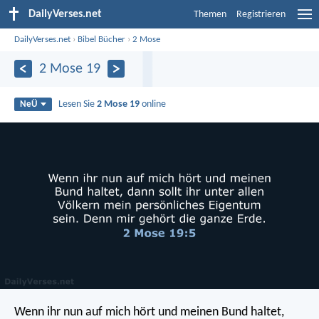
DailyVerses.net
Themen
Registrieren
DailyVerses.net
›
Bibel Bücher
›
2 Mose
2 Mose 19
Lesen Sie
2 Mose 19
online
NeÜ
Wenn ihr nun auf mich hört und meinen Bund haltet,