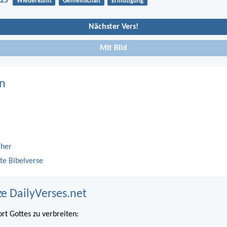
-25
Wiederkunft
Gemeinschaft
Ermutigung
Nächster Vers!
Mit Bild
n
cher
te Bibelverse
ze DailyVerses.net
ort Gottes zu verbreiten: