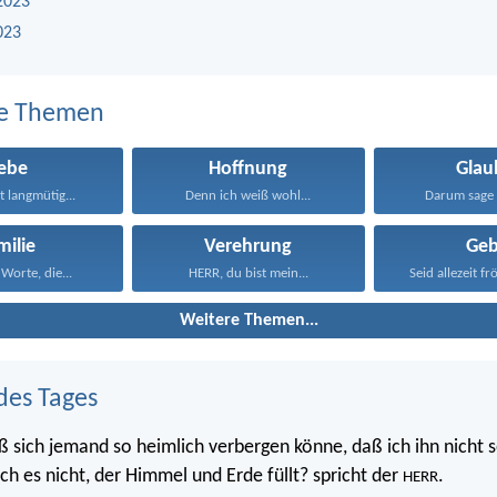
2023
023
e Themen
iebe
Hoffnung
Glau
st langmütig...
Denn ich weiß wohl...
Darum sage 
milie
Verehrung
Geb
Worte, die...
HERR, du bist mein...
Seid allezeit frö
Weitere Themen...
des Tages
ß sich jemand so heimlich verbergen könne, daß ich ihn nicht s
 ich es nicht, der Himmel und Erde füllt? spricht der
.
HERR