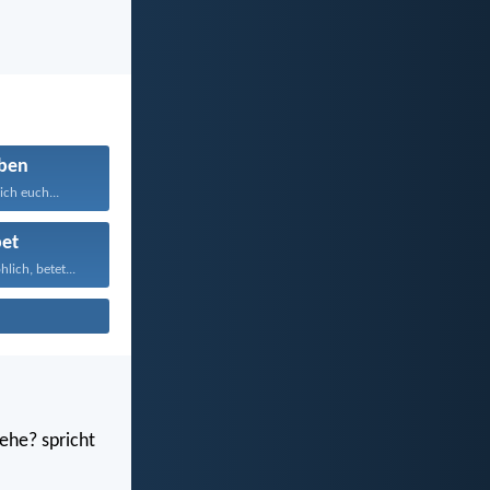
ben
ich euch...
et
hlich, betet...
ehe? spricht