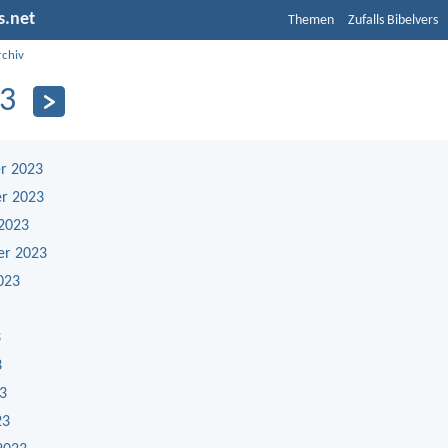
s.net
Themen
Zufalls Bibelvers
rchiv
3
r 2023
r 2023
2023
er 2023
023
3
3
23
23