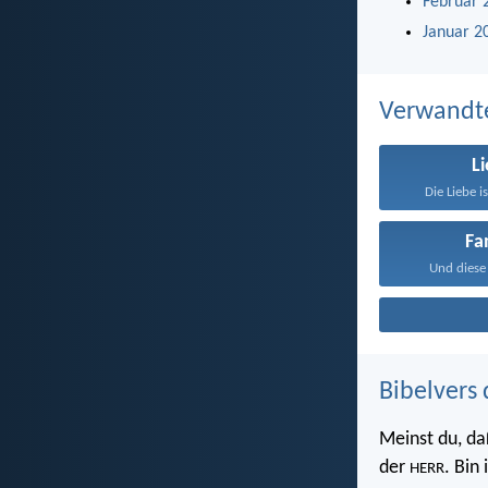
Februar 
Januar 2
Verwandt
L
Die Liebe i
Fa
Und diese 
Bibelvers 
Meinst du, da
der
. Bin
HERR