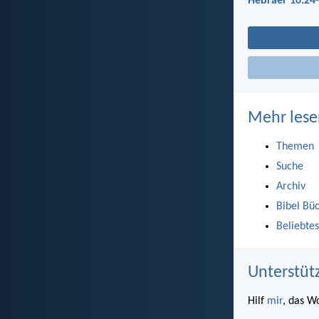
Hebräer 10:24
Mehr lese
Themen
Suche
Archiv
Bibel Bü
Beliebtes
Unterstüt
Hilf
mir
, das W