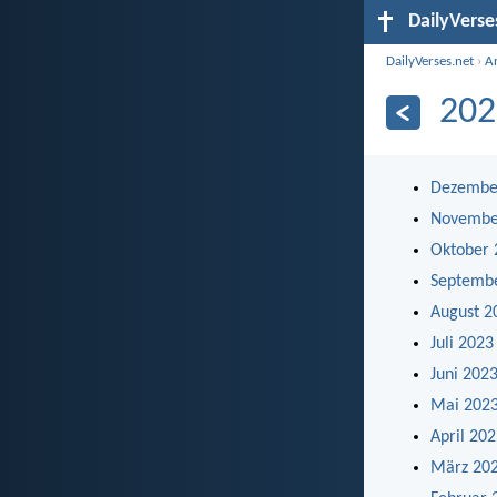
DailyVerse
DailyVerses.net
›
A
202
Dezembe
Novembe
Oktober 
Septemb
August 2
Juli 2023
Juni 202
Mai 202
April 20
März 20