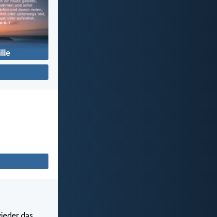
lie
wieder das