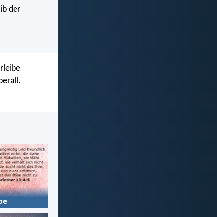
ib der
rleibe
erall.
be