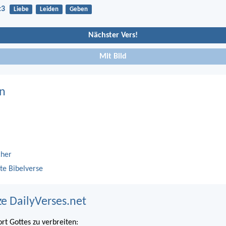
:3
Liebe
Leiden
Geben
Nächster Vers!
Mit Bild
n
cher
te Bibelverse
ze DailyVerses.net
ort Gottes zu verbreiten: