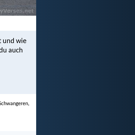
t und wie
 du auch
 Schwangeren,