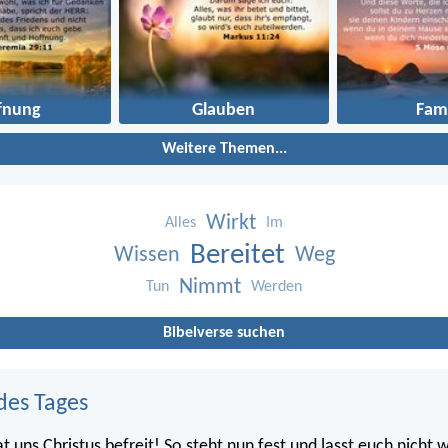
fnung
Glauben
Fami
Weitere Themen...
Wirkt
Alles
Im
Bereitet
Wissen
Weg
Nimmt
Tun
Werden
Bibelverse suchen
des Tages
at uns Christus befreit! So steht nun fest und lasst euch nicht 