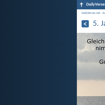
DailyVerse
DailyVerses.net
›
A
5. 