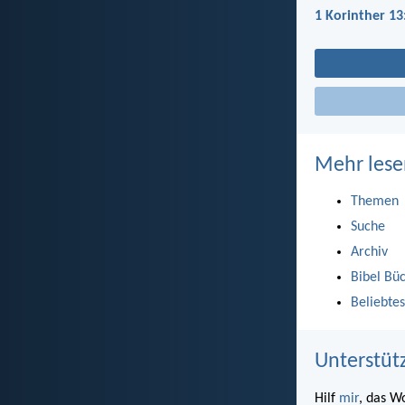
1 Korinther 13
Mehr lese
Themen
Suche
Archiv
Bibel Bü
Beliebtes
Unterstüt
Hilf
mir
, das W