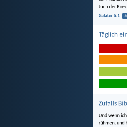
Joch der Knec
Galater 5:1
J
Täglich ei
Zufalls Bi
Und wenn ich
rühmen, und h