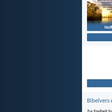
Hof
Bibelvers 
Zur Freiheit h