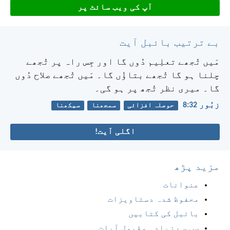
آپ کی ویب سائٹ پر
بے ترتیب بائبل آیت
مَیں تُجھے تعلِیم دُوں گا اور جِس راہ پر تُجھے
چلنا ہو گا تُجھے بتاؤُں گا۔
مَیں تُجھے صلاح دُوں
گا۔ میری نظر تُجھ پر ہو گی۔
زبُور 32:‏8
حوصلہ افزائی
سمجھنا
سیکھنا
اگلی آیت!
مزید پڑھ
عنوانات
محفوظ شدہ دستاویزات
بائبل کی کتابیں
سب سے زیادہ مقبول آیات