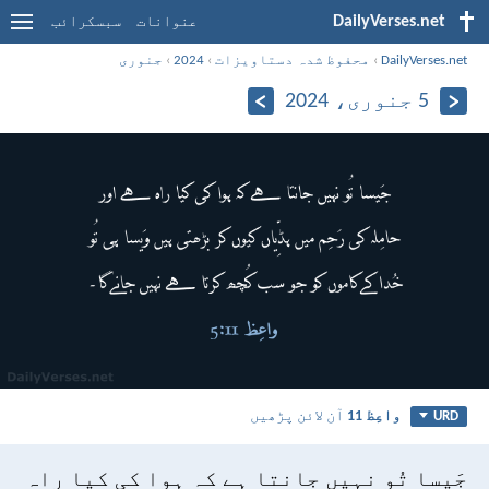
DailyVerses.net
عنوانات
سبسکرائب
DailyVerses.net
›
محفوظ شدہ دستاویزات
›
2024
›
جنوری
5 جنوری، 2024
واعِظ 11
آن لائن پڑھیں
URD
جَیسا تُو نہیں جانتا ہے کہ ہوا کی کیا راہ