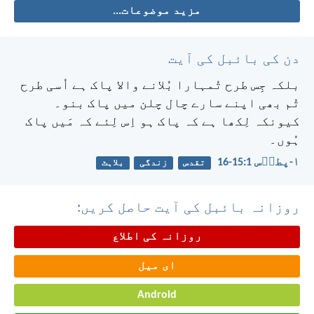
مزید موضوعات...
دن کی بائبل کی آیت
بلکہ جِس طرح تُمہارا بُلانے والا پاک ہے اُسی طرح
تُم بھی اپنے سارے چال چلن میں پاک بنو۔
کیونکہ لِکھا ہے کہ پاک ہو اِس لِئے کہ مَیں پاک
ہُوں۔
۱-پطرؔس 1:‏15-‏16
تقدس
زندگی
بلاہٹ
روزانہ بائبل کی آیت حاصل کریں:
روزانہ کی اطلاع
ای میل
Android