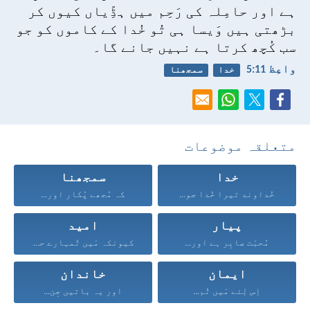
ہے اور حامِلہ کی رَحِم میں ہڈِّیاں کیوں کر
بڑھتی ہیں وَیسا ہی تُو خُدا کے کاموں کو جو
سب کُچھ کرتا ہے نہیں جانے گا۔
واعِظ 11:‏5
خدا
سمجھنا
متعلقہ موضوعات
خدا
سمجھنا
خُداوند تیرا خُدا جو...
کہ مُجھے پُکار اور...
پیار
امید
مُحبّت صابِر ہے اور...
کیونکہ مَیں تُمہارے حق...
ایمان
خاندان
اِس لِئے مَیں تُم...
اور یہ باتیں جِن...