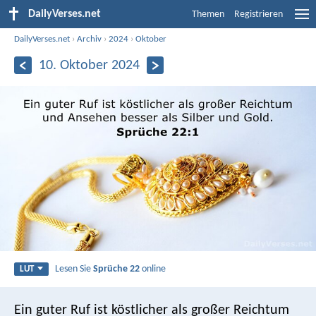
DailyVerses.net
Themen
Registrieren
DailyVerses.net
›
Archiv
›
2024
›
Oktober
10. Oktober 2024
Lesen Sie
Sprüche 22
online
LUT
Ein guter Ruf ist köstlicher als großer Reichtum