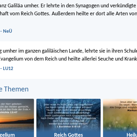
ganz Galiläa umher. Er lehrte in den Synagogen und verkündigte
aft vom Reich Gottes. Außerdem heilte er dort alle Arten von
 - NeÜ
g umher im ganzen galiläischen Lande, lehrte sie in ihren Schu
Evangelium von dem Reich und heilte allerlei Seuche und Krank
 - LU12
e Themen
gelium
Reich Gottes
Heil