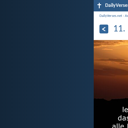
DailyVerse
DailyVerses.net
›
A
11.