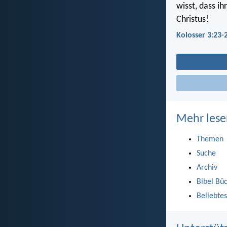
wisst, dass i
Christus!
Kolosser 3:23-
Mehr lese
Themen
Suche
Archiv
Bibel Bü
Beliebtes