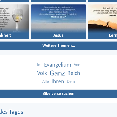
nkheit
Jesus
Ler
Weitere Themen...
Evangelium
Im
Von
Ganz
Volk
Reich
Ihren
Alle
Dem
Bibelverse suchen
des Tages