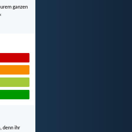
n eurem ganzen
«
, denn ihr