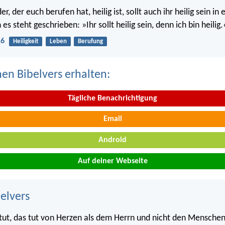
r, der euch berufen hat, heilig ist, sollt auch ihr heilig sein i
s steht geschrieben: »Ihr sollt heilig sein, denn ich bin heilig.
16
Heiligkeit
Leben
Berufung
nen Bibelvers erhalten:
Tägliche Benachrichtigung
Email
Android
Auf deiner Webseite
belvers
r tut, das tut von Herzen als dem Herrn und nicht den Menschen