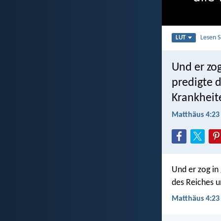
Lesen 
LUT
Und er zog
predigte 
Krankheit
Matthäus 4:23
Und er zog in
des Reiches u
Matthäus 4:23 