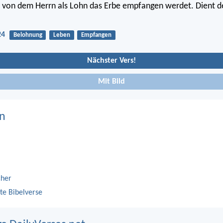
hr von dem Herrn als Lohn das Erbe empfangen werdet. Dient 
24
Belohnung
Leben
Empfangen
Nächster Vers!
Mit Bild
n
cher
te Bibelverse