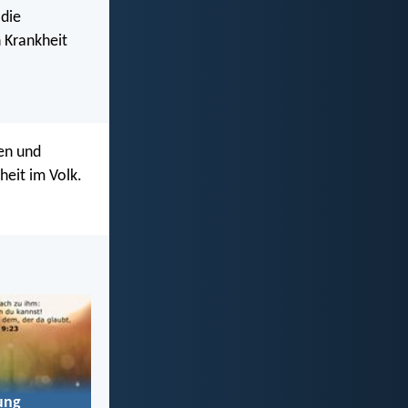
 die
 Krankheit
len und
heit im Volk.
ung