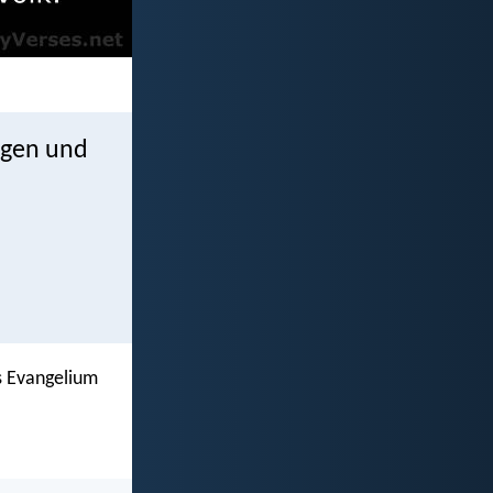
gogen und
as Evangelium