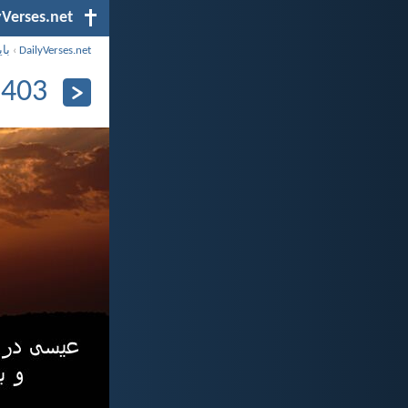
yVerses.net
DailyVerses.net
›
بای
1403 مهر 