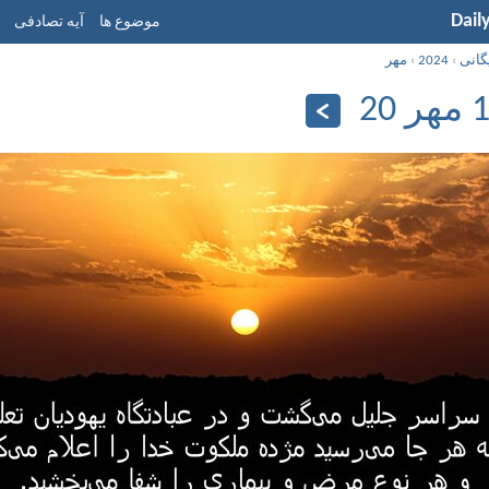
Dail
موضوع ها
آیه تصادفی
گانی
›
2024
›
مهر
20