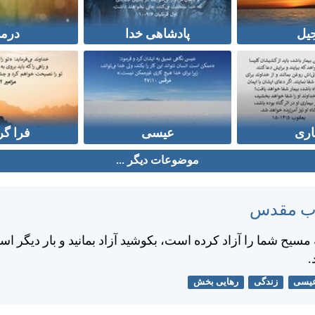
جیل
پادشاهی خدا
درما
اری
عیسی
فرا گر
موضوعات دیگر ...
تاب مقدس
سيح شما را آزاد كرده است، بكوشيد آزاد بمانيد و بار ديگر اسير
.
یسی
زندگی
رهایی بخش