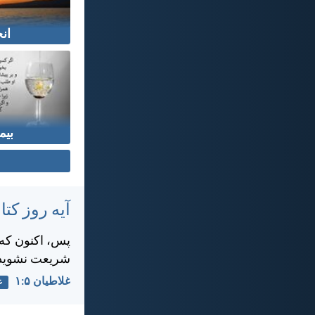
ان
بیم
آیه روز ک
پس، اكنون كه م
شريعت نشويد
غلاطيان ۵:‏۱
ع