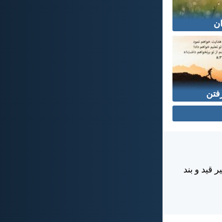
ن
فتن
 قيد و بند