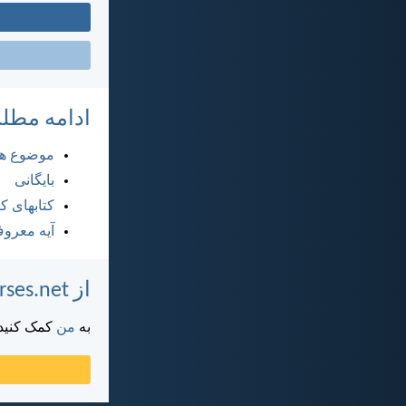
ادامه مطل
موضوع ها
بایگانی
کتابهای 
آیه معرو
از DailyVerses.net پشتیبانی کنید
به
من
کمک کنید ت