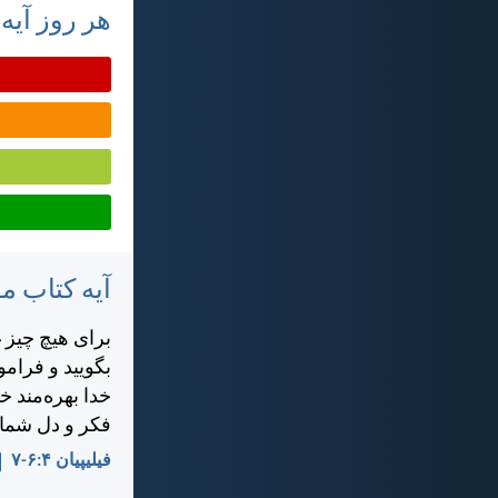
هر روز آیه
آیه کتاب 
برای هيچ چيز غ
بگوييد و فرامو
خدا بهره‌مند 
فكر و دل شما 
فيليپیان ۴:‏۶-‏۷