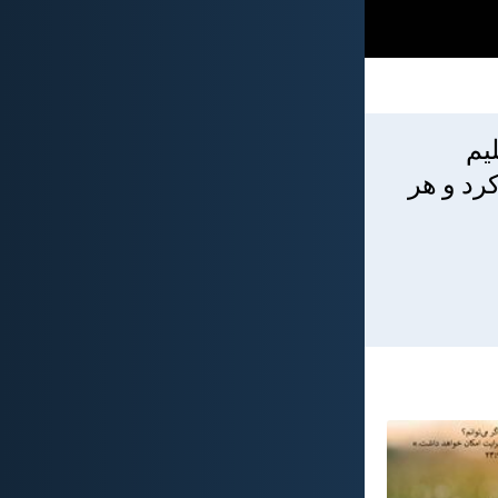
يم
رد و هر