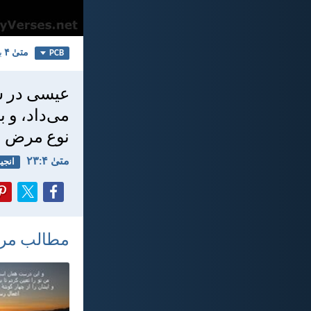
متی‌ٰ ۴
ب
PCB
عيسی در سر
می‌داد، و 
نوع مرض و 
متی‌ٰ ۴:‏۲۳
انجی
مطالب مر