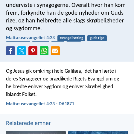
underviste i synagogerne. Overalt hvor han kom
frem, forkyndte han de gode nyheder om Guds
rige, og han helbredte alle slags skrøbeligheder
og sygdomme.
Mattæusevangeliet 4:23
evangelisering
guds rige
helbredelse
sygdom
Jesus
læring
Og Jesus gik omkring i hele Galilæa, idet han lærte i
deres Synagoger og prædikede Rigets Evangelium og
helbredte enhver Sygdom og enhver Skrøbelighed
iblandt Folket.
Mattæusevangeliet 4:23 - DA1871
Relaterede emner