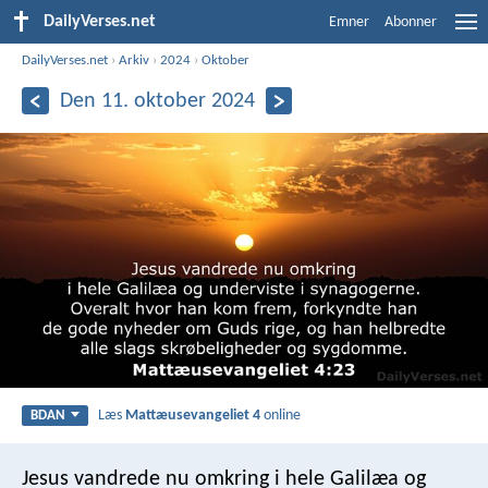
DailyVerses.net
Emner
Abonner
DailyVerses.net
›
Arkiv
›
2024
›
Oktober
Den 11. oktober 2024
Læs
Mattæusevangeliet 4
online
BDAN
Jesus vandrede nu omkring i hele Galilæa og