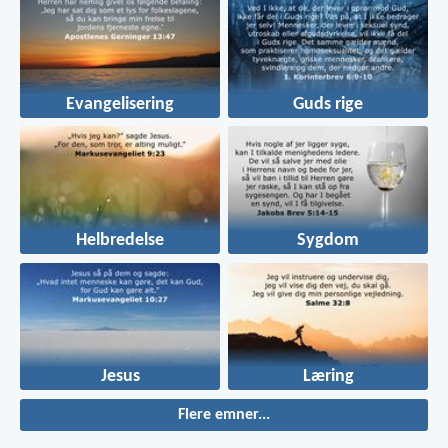
Evangelisering
Guds rige
Helbredelse
Sygdom
Jesus
Læring
Flere emner...