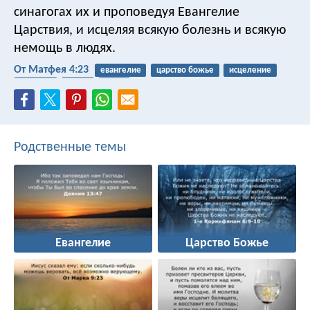
синагогах их и проповедуя Евангелие
Царствия, и исцеляя всякую болезнь и всякую
немощь в людях.
От Матфея 4:23
евангелие
царство божье
исцеление
болезнь
Иисус
учить
Родственные темы
Евангелие
Царство Божье