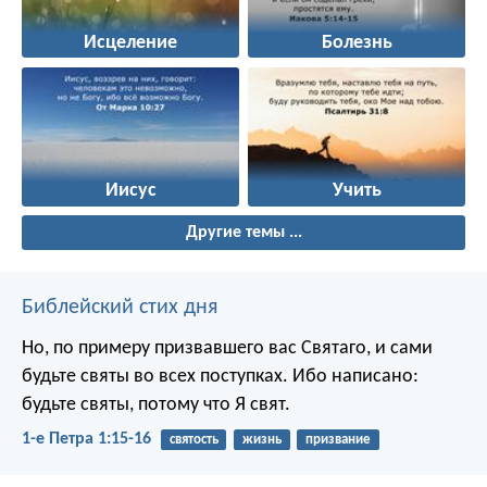
Исцеление
Болезнь
Иисус
Учить
Другие темы ...
Библейский стих дня
Но, по примеру призвавшего вас Святаго, и сами
будьте святы во всех поступках. Ибо написано:
будьте святы, потому что Я свят.
1-е Петра 1:15-16
святость
жизнь
призвание