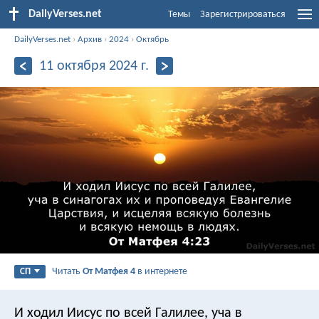
DailyVerses.net
Темы
Зарегистрироваться
DailyVerses.net
›
Архив
›
2024
›
Октябрь
11 октября 2024 г.
Читать
От Матфея 4
в интернете
СП
И ходил Иисус по всей Галилее, уча в