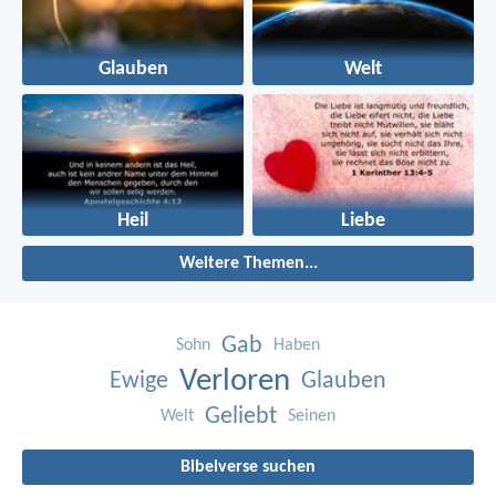
Glauben
Welt
Heil
Liebe
Weitere Themen...
Gab
Sohn
Haben
Verloren
Ewige
Glauben
Geliebt
Welt
Seinen
Bibelverse suchen