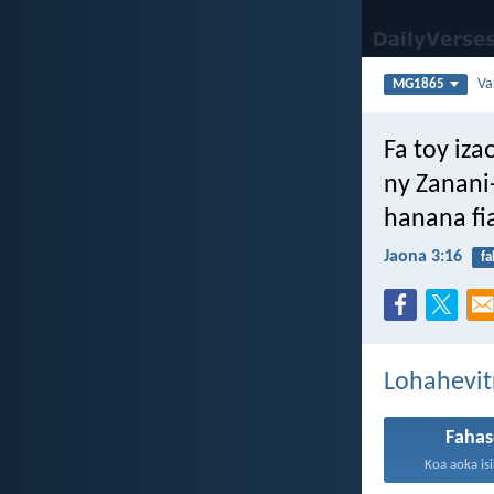
Va
MG1865
Fa toy iza
ny Zanani-
hanana fi
Jaona 3:16
fa
Lohahevit
Faha
Koa aoka is