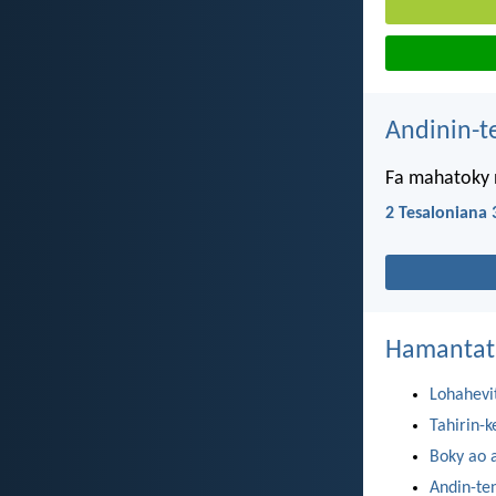
Andinin-t
Fa mahatoky n
2 Tesaloniana 
Hamantat
Lohahevi
Tahirin-k
Boky ao 
Andin-te