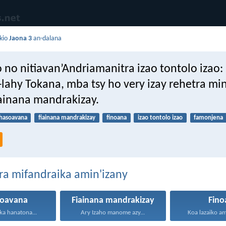
kio
Jaona 3
an-dalana
o no nitiavan’Andriamanitra izao tontolo iza
lahy Tokana, mba tsy ho very izay rehetra min
ainana mandrakizay.
hasoavana
fiainana mandrakizay
finoana
izao tontolo izao
famonjena
ra mifandraika amin'izany
soavana
Fiainana mandrakizay
Fino
ika hanatona...
Ary Izaho manome azy...
Koa lazaiko am