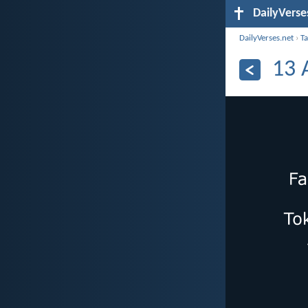
DailyVerse
DailyVerses.net
›
Ta
13 