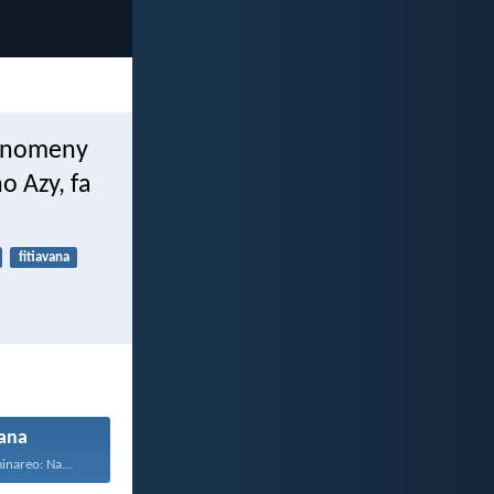
o: nomeny
o Azy, fa
fitiavana
ana
inareo: Na...