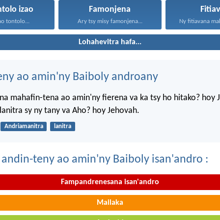
ntolo izao
Famonjena
Fitia
ao tontolo...
Ary tsy misy famonjena...
Ny fitiavana mah
Lohahevitra hafa...
eny ao amin'ny Baiboly androany
a mahafin-tena ao amin'ny fierena va ka tsy ho hitako? hoy 
anitra sy ny tany va Aho? hoy Jehovah.
Andriamanitra
lanitra
 andin-teny ao amin'ny Baiboly isan'andro :
Fampandrenesana isan'andro
Mailaka