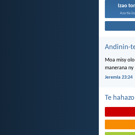
Izao to
Aza tia iz
Andinin-t
Moa misy olon
manerana ny l
Jeremia 23:24
Te hahazo