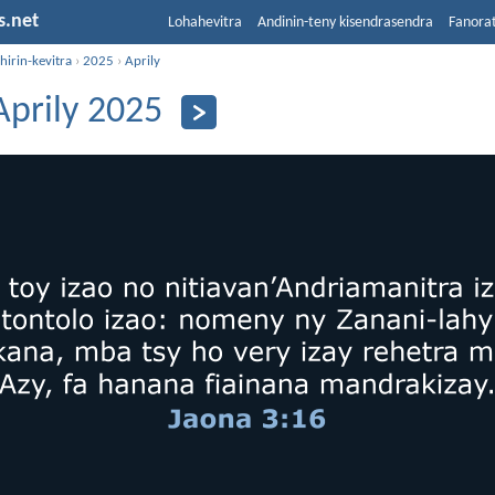
s.net
Lohahevitra
Andinin-teny kisendrasendra
Fanora
hirin-kevitra
›
2025
›
Aprily
Aprily 2025