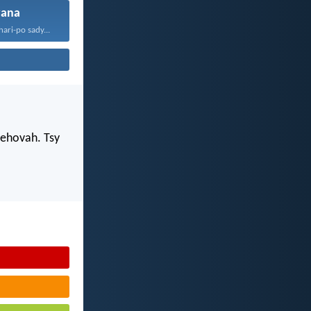
vana
ari-po sady...
Jehovah. Tsy