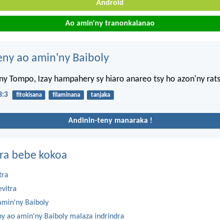
Android
Ao amin'ny tranonkalanao
eny ao amin'ny Baiboly
y Tompo, Izay hampahery sy hiaro anareo tsy ho azon'ny rats
3:3
fitokisana
filaminana
tanjaka
Andinin-teny manaraka !
ra bebe kokoa
tra
evitra
amin'ny Baiboly
ny ao amin'ny Baiboly malaza indrindra