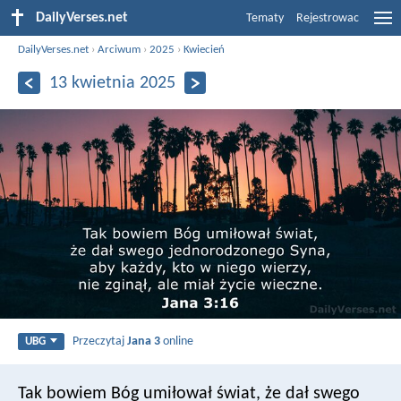
DailyVerses.net
Tematy
Rejestrowac
DailyVerses.net
›
Arciwum
›
2025
›
Kwiecień
13 kwietnia 2025
Przeczytaj
Jana 3
online
UBG
Tak bowiem Bóg umiłował świat, że dał swego