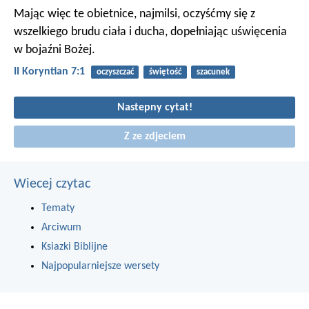
Mając więc te obietnice, najmilsi, oczyśćmy się z
wszelkiego brudu ciała i ducha, dopełniając uświęcenia
w bojaźni Bożej.
II Koryntian 7:1
oczyszczać
świętość
szacunek
Nastepny cytat!
Z ze zdjeciem
Wiecej czytac
Tematy
Arciwum
Ksiazki Biblijne
Najpopularniejsze wersety