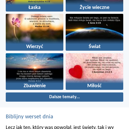
Łaska
Życie wieczne
Wierzyć
Świat
Zbawienie
Miłość
Dalsze tematy...
Biblijny werset dnia
Lecz jak ten, który was powołał, jest święty, tak i wy