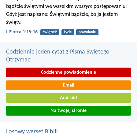
bądźcie świętymi we wszelkim
waszym
postępowaniu;
Gdyż jest napisane: Świętymi bądźcie, bo ja jestem
święty.
I Piotra 1:15-16
świętość
życie
powołanie
Codziennie jeden cytat z Pisma Swietego
Otrzymac:
Codzienne powiadomienie
Email
Android
Na twojej stronie
Losowy werset Biblii