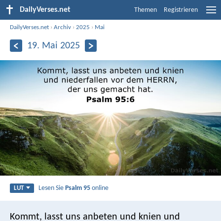
DailyVerses.net
Themen
Registrieren
DailyVerses.net
›
Archiv
›
2025
›
Mai
19. Mai 2025
Lesen Sie
Psalm 95
online
LUT
Kommt, lasst uns anbeten und knien
und