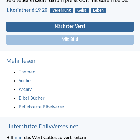
seid teuer erkauft; darum preist Gott mit eurem Leibe.
1 Korinther 6:19-20
Verehrung
Geist
Leben
Nächster Vers!
Mit Bild
Mehr lesen
Themen
Suche
Archiv
Bibel Bücher
Beliebteste Bibelverse
Unterstütze DailyVerses.net
Hilf
mir
, das Wort Gottes zu verbreiten: