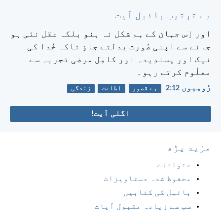
بے ترتیب بائبل آیت
اور اِس جہان کے ہم شکل نہ بنو بلکہ عقل نئی ہو
جانے سے اپنی صُورت بدلتے جاؤ تاکہ خُدا کی
نیک اور پسندِیدہ اور کامِل مرضی تجربہ سے
معلُوم کرتے رہو۔
رُومِیوں 12:‏2
بے قصور
اطاعت
زندگی
اگلی آیت!
مزید پڑھ
عنوانات
محفوظ شدہ دستاویزات
بائبل کی کتابیں
سب سے زیادہ مقبول آیات