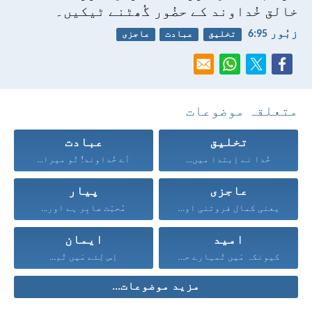
خالق خُداوند کے حضُور گُھٹنے ٹیکیں۔
زبُور 95:‏6
تخلیق
عبادت
عاجزی
متعلقہ موضوعات
تخلیق
عبادت
خُدا نے اِبتدا میں...
اَے خُداوند! تُو میرا...
عاجزی
پیار
یعنی کمال فروتنی اور...
مُحبّت صابِر ہے اور...
امید
ایمان
کیونکہ مَیں تُمہارے حق...
اِس لِئے مَیں تُم...
مزید موضوعات...