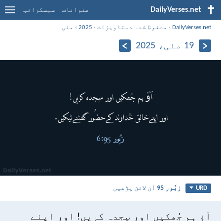
DailyVerses.net
عنوانات
سبسکرائب
DailyVerses.net
›
محفوظ شدہ دستاویزات
›
2025
›
مئی
19 مئی، 2025
زبُور 95
آن لائن پڑھیں
URD
آؤ ہم جُھکیں اور سِجدہ کریں!
اور اپنے