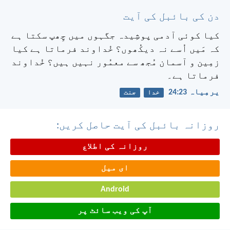
دن کی بائبل کی آیت
کیا کوئی آدمی پوشِیدہ جگہوں میں چِھپ سکتا ہے
کہ مَیں اُسے نہ دیکُھوں؟ خُداوند فرماتا ہے کیا
زمِین و آسمان مُجھ سے معمُور نہیں ہیں؟ خُداوند
فرماتا ہے۔
یرمِیاہ 23:‏24
خدا
جنت
روزانہ بائبل کی آیت حاصل کریں:
روزانہ کی اطلاع
ای میل
Android
آپ کی ویب سائٹ پر