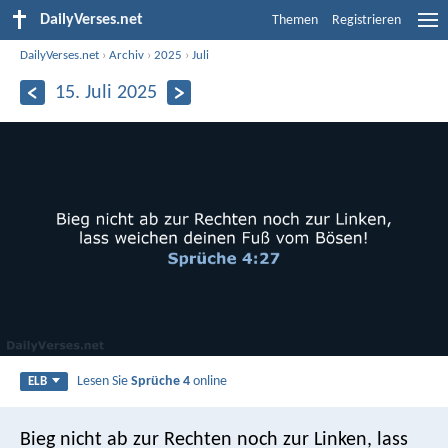
DailyVerses.net
Themen
Registrieren
DailyVerses.net
›
Archiv
›
2025
›
Juli
15. Juli 2025
Lesen Sie
Sprüche 4
online
ELB
Bieg nicht ab zur Rechten noch zur Linken,
lass