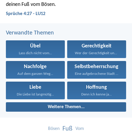
deinen Fuß vom Bösen.
Sprüche 4:27 - LU12
Verwandte Themen
Übel
Gerechtigkeit
Lass dich nicht vom...
Wer der Gerechtigkeit und...
Nachfolge
Selbstbeherrschung
Auf dem ganzen Weg...
Eine aufgebrochene Stadt ohne...
Liebe
Hoffnung
Die Liebe ist langmütig...
Denn ich kenne ja...
Weitere Themen...
Fuß
Bösen
Vom