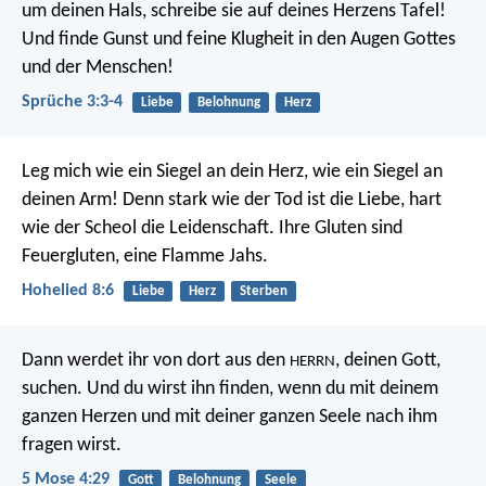
um deinen Hals,
schreibe sie auf deines Herzens Tafel!
Und finde Gunst und feine Klugheit
in den Augen Gottes
und der Menschen!
Sprüche 3:3-4
Liebe
Belohnung
Herz
Leg mich wie ein Siegel an dein Herz,
wie ein Siegel an
deinen Arm!
Denn stark wie der Tod ist die Liebe,
hart
wie der Scheol die Leidenschaft.
Ihre Gluten sind
Feuergluten, eine Flamme Jahs.
Hohelied 8:6
Liebe
Herz
Sterben
Dann werdet ihr von dort aus den
, deinen Gott,
HERRN
suchen. Und du wirst ihn finden, wenn du mit deinem
ganzen Herzen und mit deiner ganzen Seele nach ihm
fragen wirst.
5 Mose 4:29
Gott
Belohnung
Seele