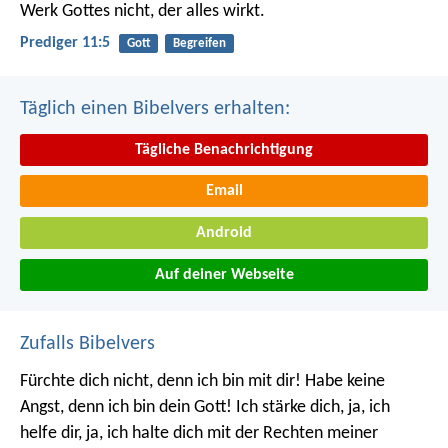
Werk Gottes nicht, der alles wirkt.
Prediger 11:5
Gott
Begreifen
Täglich einen Bibelvers erhalten:
Tägliche Benachrichtigung
Email
Android
Auf deiner Webseite
Zufalls Bibelvers
Fürchte dich nicht, denn ich bin mit dir!
Habe keine
Angst, denn ich bin dein Gott!
Ich stärke dich, ja, ich
helfe dir, ja,
ich halte dich mit der Rechten meiner