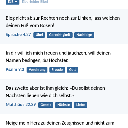
ELB
Elberfelder Bibel
Bieg nicht ab zur Rechten noch zur Linken,
lass weichen
deinen Fuß vom Bösen!
Sprüche 4:27
Übel
Gerechtigkeit
Nachfolge
In dir will ich mich freuen und jauchzen,
will deinen
Namen besingen,
du
Höchster.
Psalm 9:3
Verehrung
Freude
Gott
Das zweite aber ist ihm gleich: »Du sollst deinen
Nächsten lieben wie dich selbst.«
Matthäus 22:39
Gesetz
Nächste
Liebe
Neige mein Herz zu deinen Zeugnissen
und nicht zum