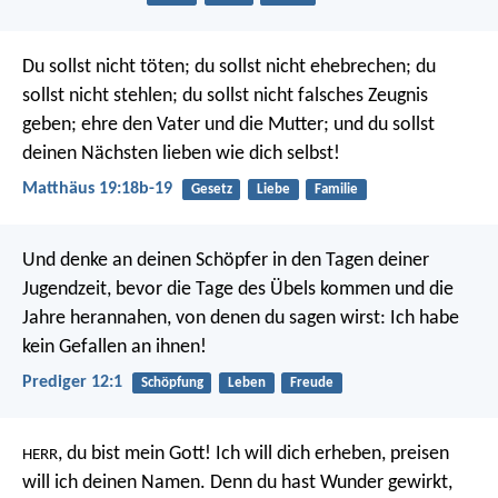
Du sollst nicht töten; du sollst nicht ehebrechen; du
sollst nicht stehlen; du sollst nicht falsches Zeugnis
geben; ehre den Vater und die Mutter; und du sollst
deinen Nächsten lieben wie dich selbst!
Matthäus 19:18b-19
Gesetz
Liebe
Familie
Und denke an deinen Schöpfer in den Tagen deiner
Jugendzeit, bevor die Tage des Übels kommen und die
Jahre herannahen, von denen du sagen wirst: Ich habe
kein Gefallen an ihnen!
Prediger 12:1
Schöpfung
Leben
Freude
, du bist mein Gott!
Ich will dich erheben,
preisen
HERR
will ich deinen Namen.
Denn du hast Wunder gewirkt,