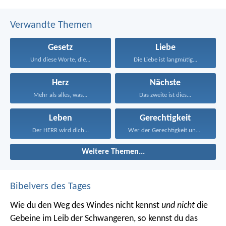
Verwandte Themen
Gesetz
Liebe
Und diese Worte, die...
Die Liebe ist langmütig...
Herz
Nächste
Mehr als alles, was...
Das zweite ist dies...
Leben
Gerechtigkeit
Der HERR wird dich...
Wer der Gerechtigkeit und...
Weitere Themen...
Bibelvers des Tages
Wie du den Weg des Windes nicht kennst
und nicht
die
Gebeine im Leib der Schwangeren, so kennst du das