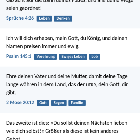
Gib acht auf die Bahn deines Fußes,
und alle deine Wege
seien geordnet!
Sprüche 4:26
Leben
Denken
Ich will dich erheben, mein Gott, du König,
und deinen
Namen preisen immer und ewig.
Psalm 145:1
Verehrung
Ewiges Leben
Lob
Ehre deinen Vater und deine Mutter, damit deine Tage
lange währen in dem Land, das der
, dein Gott, dir
HERR
gibt.
2 Mose 20:12
Gott
Segen
Familie
Das zweite ist dies: »Du sollst deinen Nächsten lieben
wie dich selbst!« Größer als diese ist kein anderes
Gebot.