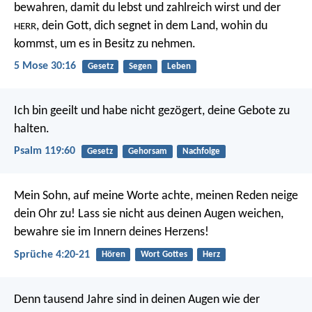
bewahren, damit du lebst und zahlreich wirst und der
, dein Gott, dich segnet in dem Land, wohin du
HERR
kommst, um es in Besitz zu nehmen.
5 Mose 30:16
Gesetz
Segen
Leben
Ich bin geeilt und habe nicht gezögert,
deine Gebote zu
halten.
Psalm 119:60
Gesetz
Gehorsam
Nachfolge
Mein Sohn, auf meine Worte achte,
meinen Reden neige
dein Ohr zu!
Lass sie nicht aus deinen Augen weichen,
bewahre sie im Innern deines Herzens!
Sprüche 4:20-21
Hören
Wort Gottes
Herz
Denn tausend Jahre sind in deinen Augen
wie der