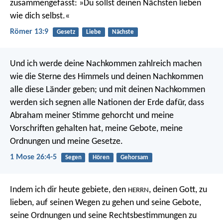
zusammengefasst: »Du sollst deinen Nächsten lieben
wie dich selbst.«
Römer 13:9
Gesetz
Liebe
Nächste
Und ich werde deine Nachkommen zahlreich machen
wie die Sterne des Himmels und deinen Nachkommen
alle diese Länder geben; und mit deinen Nachkommen
werden sich segnen alle Nationen der Erde dafür, dass
Abraham meiner Stimme gehorcht und meine
Vorschriften gehalten hat, meine Gebote, meine
Ordnungen und meine Gesetze.
1 Mose 26:4-5
Segen
Hören
Gehorsam
Indem ich dir heute gebiete, den
, deinen Gott, zu
HERRN
lieben, auf seinen Wegen zu gehen und seine Gebote,
seine Ordnungen und seine Rechtsbestimmungen zu