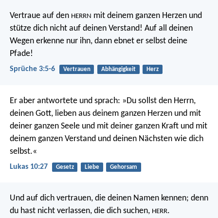
Vertraue auf den
mit deinem ganzen Herzen
und
HERRN
stütze dich nicht auf deinen Verstand!
Auf all deinen
Wegen erkenne nur ihn,
dann ebnet er selbst deine
Pfade!
Sprüche 3:5-6
Vertrauen
Abhängigkeit
Herz
Er aber antwortete und sprach: »Du sollst den Herrn,
deinen Gott, lieben aus deinem ganzen Herzen und mit
deiner ganzen Seele und mit deiner ganzen Kraft und mit
deinem ganzen Verstand und deinen Nächsten wie dich
selbst.«
Lukas 10:27
Gesetz
Liebe
Gehorsam
Und auf dich vertrauen, die deinen Namen kennen;
denn
du hast nicht verlassen, die dich suchen,
.
HERR