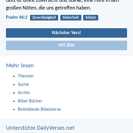
Gott ist unsre Zuversicht und Stärke,
eine Hilfe in den
großen Nöten, die uns getroffen haben.
Psalm 46:2
Zuverlässigkeit
Sicherheit
Schutz
Nächster Vers!
Mit Bild
Mehr lesen
Themen
Suche
Archiv
Bibel Bücher
Beliebteste Bibelverse
Unterstütze DailyVerses.net