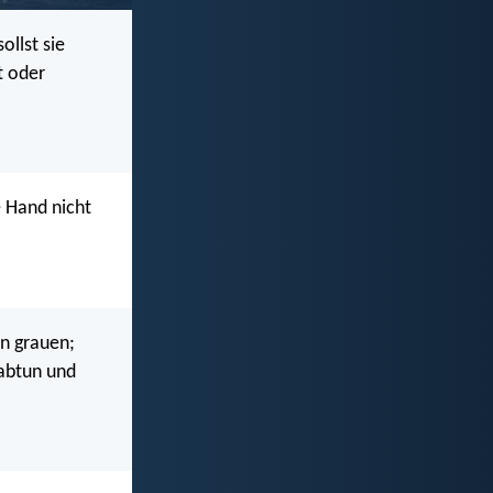
ollst sie
t oder
e Hand nicht
en grauen;
 abtun und