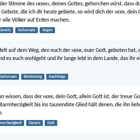
der Stimme des
, deines Gottes, gehorchen wirst, dass d
HERRN
e Gebote, die ich dir heute gebiete, so wird dich der
, dein
HERR
 alle Völker auf Erden machen.
Gesetz
Gehorsam
Segen
elt auf dem Weg, den euch der
, euer Gott, geboten hat, 
HERR
nd es euch wohlgeht und ihr lange lebt in dem Lande, das ihr
Gehorsam
Belohnung
Nachfolge
nun wissen, dass der
, dein Gott, allein Gott ist, der treue G
HERR
Barmherzigkeit bis ins tausendste Glied hält denen, die ihn lie
n.
uverlässigkeit
Gesetz
Gott