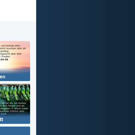
en
tt