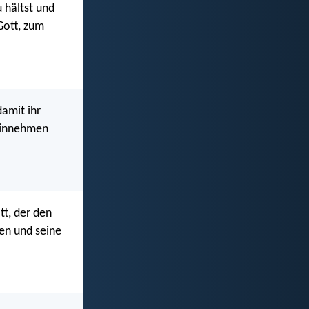
u hältst und
 Gott, zum
damit ihr
 einnehmen
ott, der den
ben und seine