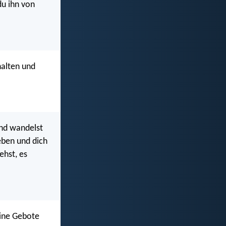
du ihn von
halten und
und wandelst
eben und dich
ehst, es
eine Gebote