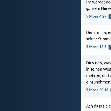
Ihr werdet do
ganzem Herzen
5 Mose 4:29
Dem
, 
HERRN
seiner Stimm
5 Mose 13:5
Dies ist’s, wa
in seinen Weg
mehren, und 
einzunehmen
5 Mose 30:16
Ach dass sie 