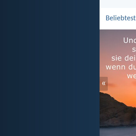
Beliebtest
«