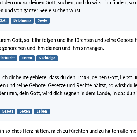
rt den
, deinen Gott, suchen, und du wirst ihn finden, so 
HERRN
 und von ganzer Seele suchen wirst.
Gott
Belohnung
Seele
eurem Gott, sollt ihr folgen und ihn fürchten und seine Gebote 
e gehorchen und ihm dienen und ihm anhangen.
Ehrfurcht
Hören
Nachfolge
s ich dir heute gebiete: dass du den
, deinen Gott, liebst 
HERRN
en und seine Gebote, Gesetze und Rechte hältst, so wirst du l
der
, dein Gott, wird dich segnen in dem Lande, in das du zi
HERR
.
Gesetz
Segen
Leben
ein solches Herz hätten, mich zu fürchten und zu halten alle m