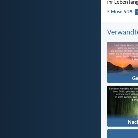
ihr Leben lan
5 Mose 5:29
Verwandt
Ge
Nac