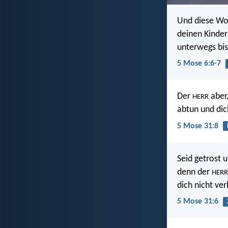
Und diese Wort
deinen Kinder
unterwegs bis
5 Mose 6:6-7
Der
aber,
HERR
abtun und dich
5 Mose 31:8
Seid getrost 
denn der
HERR
dich nicht ver
5 Mose 31:6