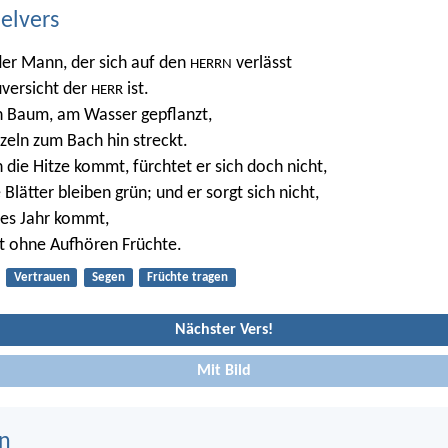
belvers
der Mann, der sich auf den
verlässt
HERRN
versicht der
ist.
HERR
in Baum, am Wasser gepflanzt,
zeln zum Bach hin streckt.
 die Hitze kommt, fürchtet er sich doch nicht,
Blätter bleiben grün; und er sorgt sich nicht,
res Jahr kommt,
t ohne Aufhören Früchte.
Vertrauen
Segen
Früchte tragen
Nächster Vers!
Mit Bild
n