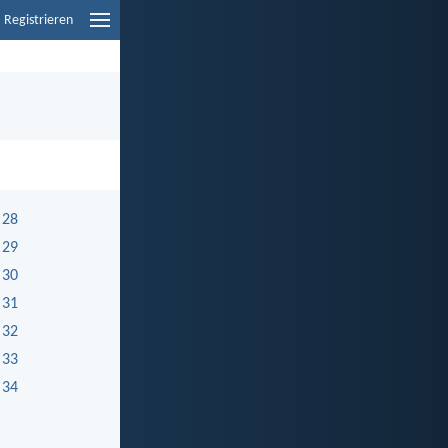
Registrieren
 28
 29
 30
 31
 32
 33
 34