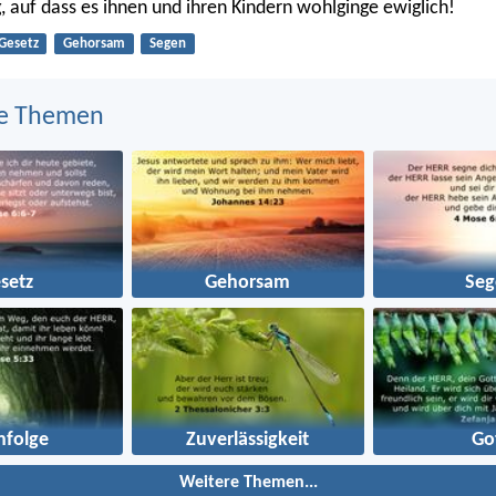
g, auf dass es ihnen und ihren Kindern wohlginge ewiglich!
Gesetz
Gehorsam
Segen
e Themen
setz
Gehorsam
Seg
hfolge
Zuverlässigkeit
Go
Weitere Themen...