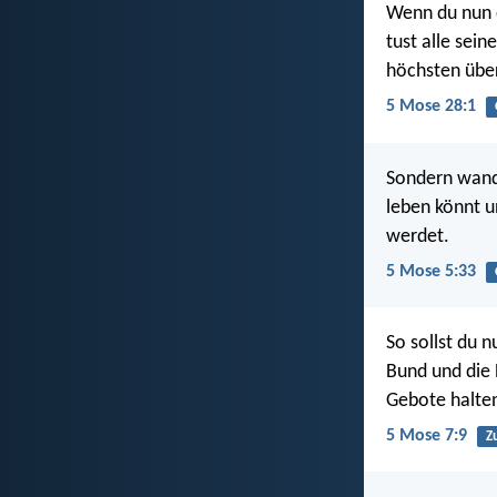
Wenn du nun 
tust alle sein
höchsten über
5 Mose 28:1
Sondern wand
leben könnt u
werdet.
5 Mose 5:33
So sollst du 
Bund und die 
Gebote halte
5 Mose 7:9
Z