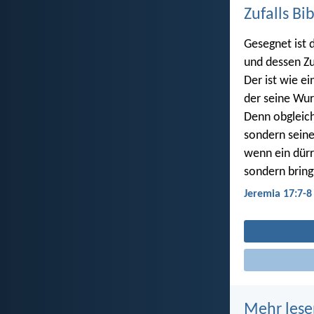
Zufalls Bi
Gesegnet ist 
und dessen Zu
Der ist wie e
der seine Wur
Denn obgleich
sondern seine 
wenn ein dür
sondern bring
Jeremia 17:7-8
Mehr lese