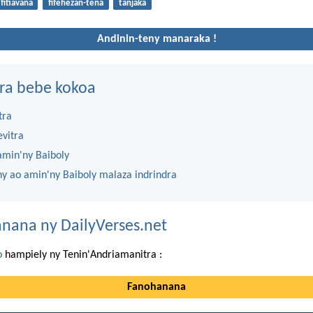
fitiavana
fifehezan-tena
tanjaka
Andinin-teny manaraka !
ra bebe kokoa
tra
evitra
amin'ny Baiboly
ny ao amin'ny Baiboly malaza indrindra
nana ny DailyVerses.net
o
hampiely ny Tenin'Andriamanitra :
Fanohanana