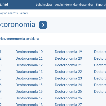
s.net
Lohahevitra
Andinin-teny kisendrasendra
Fanora
oky ao amin'ny Baiboly
toronomia
kio
Deotoronomia
an-dalana
1
Deotoronomia 10
Deotoronomia 19
Deotor
2
Deotoronomia 11
Deotoronomia 20
Deotor
3
Deotoronomia 12
Deotoronomia 21
Deotor
4
Deotoronomia 13
Deotoronomia 22
Deotor
5
Deotoronomia 14
Deotoronomia 23
Deotor
6
Deotoronomia 15
Deotoronomia 24
Deotor
7
Deotoronomia 16
Deotoronomia 25
Deotor
8
Deotoronomia 17
Deotoronomia 26
9
Deotoronomia 18
Deotoronomia 27