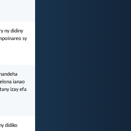
y ny didiny
mpoinareo sy
 handeha
 velona ianao
tany izay efa
y didiko