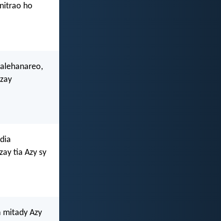
anitrao ho
halehanareo,
izay
dia
ay tia Azy sy
a mitady Azy