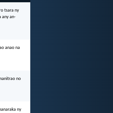
o tsara ny
a any an-
dao anao na
manitrao no
 hanaraka ny