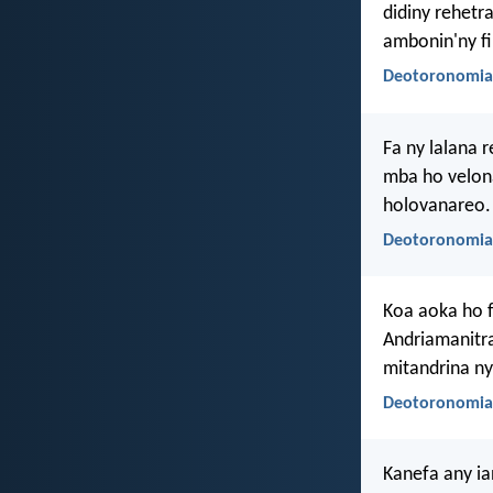
didiny rehetr
ambonin'ny fi
Deotoronomia
Fa ny lalana 
mba ho velona
holovanareo.
Deotoronomia
Koa aoka ho f
Andriamanitra
mitandrina ny
Deotoronomia
Kanefa any ia