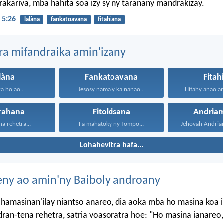
akariva, mba hahita soa izy sy ny taranany mandrakizay.
 5:26
lalàna
fankatoavana
fitahiana
ra mifandraika amin'izany
làna
Fankatoavana
Fitah
a ho ao...
Jesosy namaly ka nanao...
Hitahy anao an
rahana
Fitokisana
Andriam
na rehetra...
Fa mahatoky ny Tompo...
Lohahevitra hafa...
eny ao amin'ny Baiboly androany
ahamasinan'ilay niantso anareo, dia aoka mba ho masina koa 
dran-tena rehetra, satria voasoratra hoe: "Ho masina ianareo,