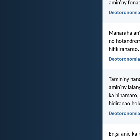
amin'ny fonao
Deotoronomia
Manaraha an'i
no hotandrem
hifikiranareo.
Deotoronomia
Tamin'ny nan
amin'ny lalany
ka hihamaro, 
hidiranao hol
Deotoronomia
Enga anie ka 