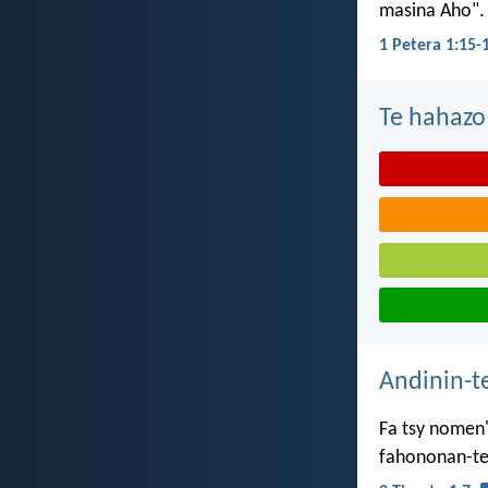
masina Aho".
1 Petera 1:15-
Te hahazo
Andinin-t
Fa tsy nomen'
fahononan-te