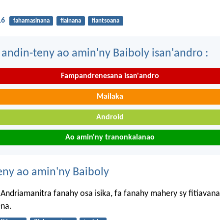
16
fahamasinana
fiainana
fiantsoana
 andin-teny ao amin'ny Baiboly isan'andro :
Fampandrenesana isan'andro
Mailaka
Android
Ao amin'ny tranonkalanao
eny ao amin'ny Baiboly
Andriamanitra fanahy osa isika, fa fanahy mahery sy fitiavana
na.