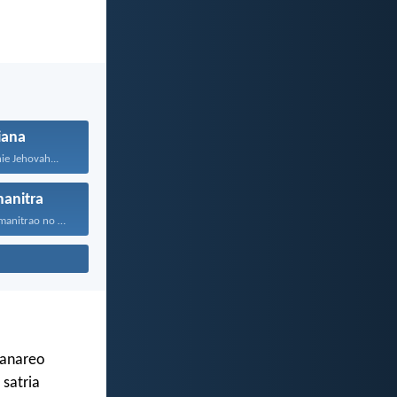
iana
ie Jehovah...
anitra
Jehovah Andriamanitrao no ao...
ianareo
 satria