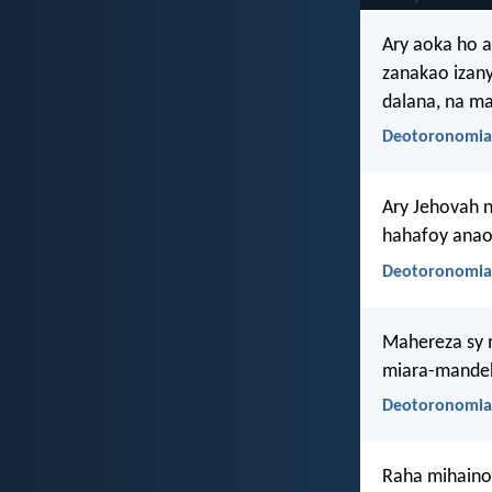
Ary aoka ho a
zanakao izany
dalana, na ma
Deotoronomia 
Ary Jehovah 
hahafoy anao 
Deotoronomia
Mahereza sy 
miara-mandeh
Deotoronomia
Raha mihaino 