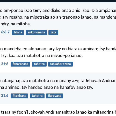
o am-ponao izao teny andidiako anao anio izao. Dia ampianar
, ary resaho, na mipetraka ao an-tranonao ianao, na mandeh
ndry, na mifoha.
6:6-7
lalàna
ankohonana
zaza
no mandeha eo alohanao; ary Izy no hiaraka aminao; tsy han
Izy; koa aza matahotra na mivadi-po ianao.
 31:8
fanarahana
tahotra
fankaherezana
matanjaha; aza matahotra na manahy azy; fa Jehovah Andria
a aminao; tsy handao anao na hahafoy anao Izy.
 31:6
fitokisana
tahotra
fiarovana
tsara ny feon'i Jehovah Andriamanitrao ianao ka mitandrina