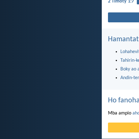
2 Timoty 1:7
Hamantat
Lohahevi
Tahirin-k
Boky ao 
Andin-te
Ho fanoha
Mba ampio
ah