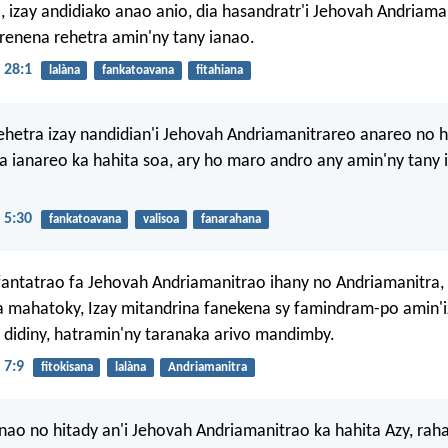
a, izay andidiako anao anio, dia hasandratr'i Jehovah Andriam
renena rehetra amin'ny tany ianao.
 28:1
lalàna
fankatoavana
fitahiana
rehetra izay nandidian'i Jehovah Andriamanitrareo anareo no 
 ianareo ka hahita soa, ary ho maro andro any amin'ny tany 
 5:30
fankatoavana
valisoa
fanarahana
antatrao fa Jehovah Andriamanitrao ihany no Andriamanitra, 
 mahatoky, Izay mitandrina fanekena sy famindram-po amin'iz
 didiny, hatramin'ny taranaka arivo mandimby.
 7:9
fitokisana
lalàna
Andriamanitra
nao no hitady an'i Jehovah Andriamanitrao ka hahita Azy, rah