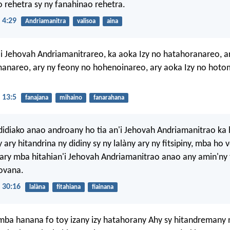
 rehetra sy ny fanahinao rehetra.
 4:29
Andriamanitra
valisoa
aina
 Jehovah Andriamanitrareo, ka aoka Izy no hatahoranareo, ar
anareo, ary ny feony no hohenoinareo, ary aoka Izy no hoto
 13:5
fanajana
mihaino
fanarahana
didiako anao androany ho tia an'i Jehovah Andriamanitrao ka
 ary hitandrina ny didiny sy ny lalàny ary ny fitsipiny, mba ho
ary mba hitahian'i Jehovah Andriamanitrao anao any amin'ny 
ovana.
 30:16
lalàna
fitahiana
fiainana
mba hanana fo toy izany izy hatahorany Ahy sy hitandremany n