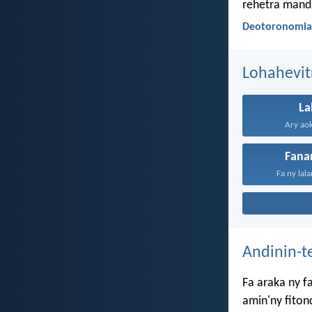
rehetra mandr
Deotoronomia
Lohahevit
La
Ary aok
Fana
Fa ny lala
Andinin-t
Fa araka ny f
amin'ny fiton