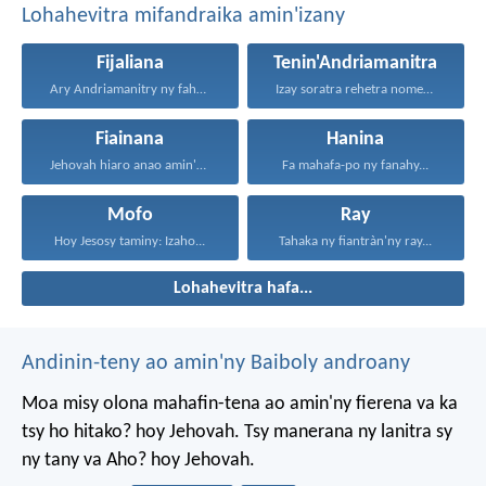
Lohahevitra mifandraika amin'izany
Fijaliana
Tenin'Andriamanitra
Ary Andriamanitry ny fahasoavana...
Izay soratra rehetra nomen'ny...
Fiainana
Hanina
Jehovah hiaro anao amin'ny...
Fa mahafa-po ny fanahy...
Mofo
Ray
Hoy Jesosy taminy: Izaho...
Tahaka ny fiantràn'ny ray...
Lohahevitra hafa...
Andinin-teny ao amin'ny Baiboly androany
Moa misy olona mahafin-tena ao amin'ny fierena va ka
tsy ho hitako? hoy Jehovah. Tsy manerana ny lanitra sy
ny tany va Aho? hoy Jehovah.