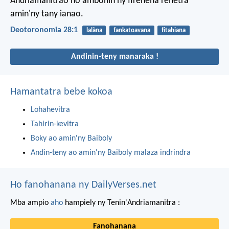
Andriamanitrao ho ambonin'ny firenena rehetra
amin'ny tany ianao.
Deotoronomia 28:1
lalàna
fankatoavana
fitahiana
Andinin-teny manaraka !
Hamantatra bebe kokoa
Lohahevitra
Tahirin-kevitra
Boky ao amin'ny Baiboly
Andin-teny ao amin'ny Baiboly malaza indrindra
Ho fanohanana ny DailyVerses.net
Mba ampio
aho
hampiely ny Tenin'Andriamanitra :
Fanohanana