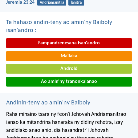
Jeremia 23:24
Andriamanitra
lanitra
Te hahazo andin-teny ao amin'ny Baiboly
isan'andro :
Fampandrenesana isan'andro
Mailaka
Android
Ao amin'ny tranonkalanao
Andinin-teny ao amin'ny Baiboly
Raha mihaino tsara ny feon'i Jehovah Andriamanitrao
ianao ka mitandrina hanaraka ny didiny rehetra, izay
andidiako anao anio, dia hasandratr'i Jehovah