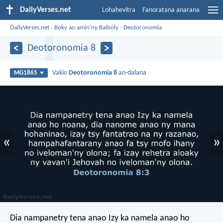
DailyVerses.net
Lohahevitra
Fanoratana anarana
DailyVerses.net
›
Boky ao amin'ny Baiboly
›
Deotoronomia
Deotoronomia 8
Vakio
Deotoronomia 8
an-dalana
MG1865
«
»
Dia nampanetry tena anao Izy ka namela anao ho