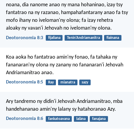
noana, dia nanome anao ny mana hohaninao, izay tsy
fantatrao na ny razanao, hampahafantarany anao fa tsy
mofo ihany no iveloman'ny olona; fa izay rehetra
aloaky ny vavan'i Jehovah no iveloman'ny olona.
Deotoronomia 8:3
fijaliana
Tenin'Andriamanitra
fiainana
Koa aoka ho fantatrao amin'ny fonao, fa tahaka ny
fananaran'ny olona ny zanany no fananaran'i Jehovah
Andriamanitrao anao.
Deotoronomia 8:5
Ray
mianatra
sazy
Ary tandremo ny didin'i Jehovah Andriamanitrao, mba
handehananao amin'ny lalany sy hatahoranao Azy.
Deotoronomia 8:6
fankatoavana
lalàna
fanajana