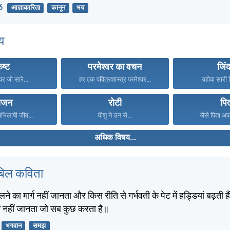
6
आज्ञाकारिता
कानून
भय
य
ष्ट
परमेश्वर का वचन
जिं
वर जो सारे...
हर एक पवित्रशास्त्र परमेश्वर...
यहोवा सारी वि
ोजन
रोटी
पि
अभिलाषी जीव...
यीशु ने उन से...
जैसे पिता अपन
अधिक विषय...
बिल कविता
लने का मार्ग नहीं जानता और किस रीति से गर्भवती के पेट में हड्डियां बढ़ती हैं,
म नहीं जानता जो सब कुछ करता है॥
भगवान
समझ