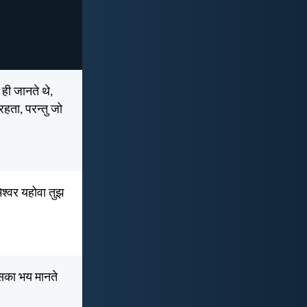
 ही जानते थे,
हता, परन्तु जो
ेश्वर यहोवा तुझ
उसका भय मानते