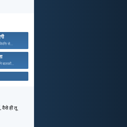
दगी
पत्ति से...
ता
े बालकों...
 वैसे ही तू