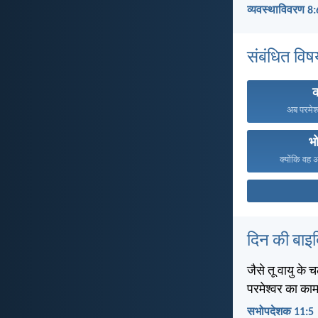
व्यवस्थाविवरण 8:
संबंधित विष
क
अब परमेश्
भ
क्योंकि वह 
दिन की बाइ
जैसे तू वायु के च
परमेश्वर का का
सभोपदेशक 11:5