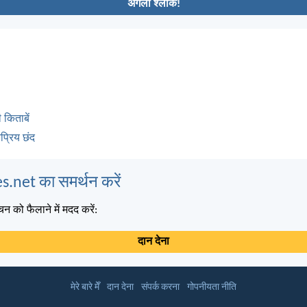
अगला श्लोक!
 किताबें
्रिय छंद
s.net का समर्थन करें
न को फैलाने में मदद करें:
दान देना
मेरे बारे मेँ
दान देना
संपर्क करना
गोपनीयता नीति