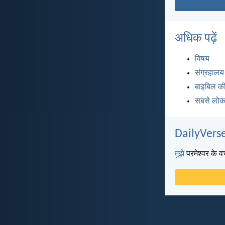
अधिक पढ़ें
विषय
संग्रहालय
बाइबिल की
सबसे लोकप
DailyVerse
मुझे
परमेश्वर के वच