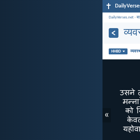
DailyVerse
DailyVerses.net
›
बा
व्य
व्यवस
HHBD
«