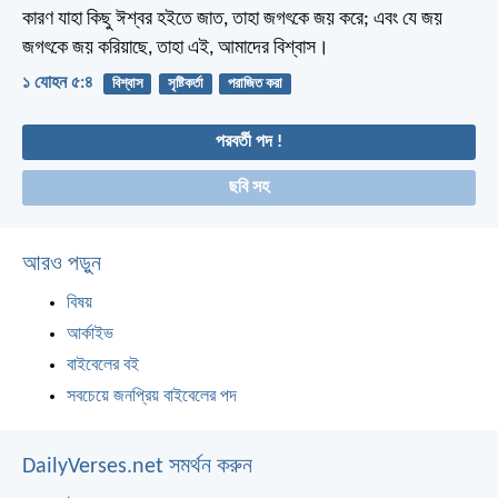
কারণ যাহা কিছু ঈশ্বর হইতে জাত, তাহা জগৎকে জয় করে; এবং যে জয়
জগৎকে জয় করিয়াছে, তাহা এই, আমাদের বিশ্বাস।
১ যোহন ৫:৪
বিশ্বাস
সৃষ্টিকর্তা
পরাজিত করা
পরবর্তী পদ !
ছবি সহ
আরও পড়ুন
বিষয়
আর্কাইভ
বাইবেলের বই
সবচেয়ে জনপ্রিয় বাইবেলের পদ
DailyVerses.net সমর্থন করুন