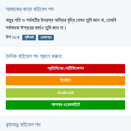
আজকের জন্য বাইবেল পদ
বায়ুর গতি ও গর্ভবতীর উদরস্থ অস্থির বৃদ্ধি যেমন তুমি জান না, তেমনি
সর্বসাধক ঈশ্বরের কার্যও তুমি জান না।
উপ ১১:৫
সৃষ্টিকর্তা
বোঝাপড়া
দৈনিক বাইবেল পদ গ্রহণ করুন:
প্রতিদিনের নোটিফিকেশন
ইমেইল
Android
আপনার ওয়েবসাইটে
র‌্যানড্ম বাইবেল পদ